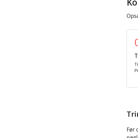
Ko
Opsæ
T
T
P
Tri
Før 
nøgl