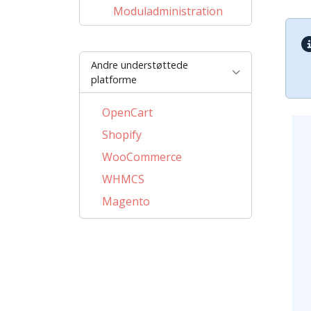
Moduladministration
Andre understøttede
platforme
OpenCart
Shopify
WooCommerce
WHMCS
Magento
PrestaShop
BigCommerce
AbanteCart
CubeCart