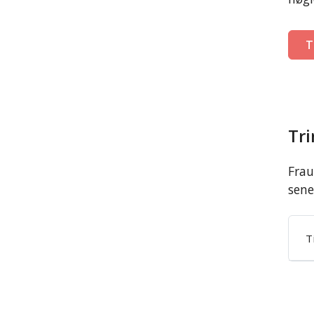
T
Tri
Frau
sene
T