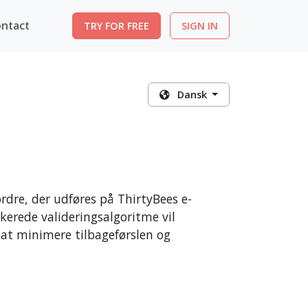
ntact
TRY FOR FREE
SIGN IN
Dansk
ordre, der udføres på ThirtyBees e-
ikerede valideringsalgoritme vil
at minimere tilbageførslen og