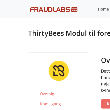
Home
ThirtyBees Modul til for
Ov
Dett
hand
nøja
svin
Oversigt
Kom i gang
K