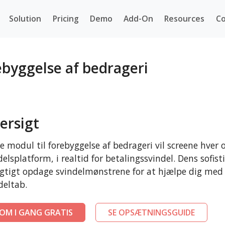
Solution
Pricing
Demo
Add-On
Resources
Co
ebyggelse af bedrageri
ersigt
e modul til forebyggelse af bedrageri vil screene hver 
elsplatform, i realtid for betalingssvindel. Dens sofist
gtigt opdage svindelmønstrene for at hjælpe dig med 
deltab.
OM I GANG GRATIS
SE OPSÆTNINGSGUIDE