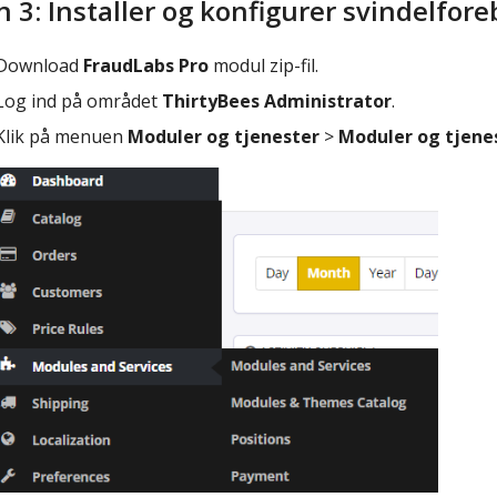
n 3: Installer og konfigurer svindelfo
Download
FraudLabs Pro
modul zip-fil.
Log ind på området
ThirtyBees Administrator
.
Klik på menuen
Moduler og tjenester
>
Moduler og tjene