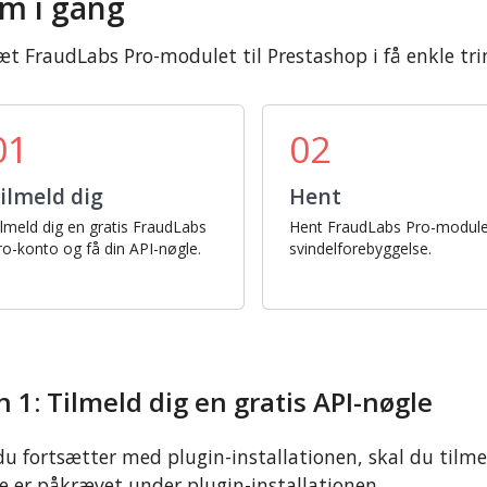
m i gang
t FraudLabs Pro-modulet til Prestashop i få enkle tri
01
02
ilmeld dig
Hent
ilmeld dig en gratis FraudLabs
Hent FraudLabs Pro-modulet
ro-konto og få din API-nøgle.
svindelforebyggelse.
n 1: Tilmeld dig en gratis API-nøgle
du fortsætter med plugin-installationen, skal du tilme
e er påkrævet under plugin-installationen.