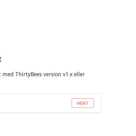
t
med ThirtyBees version v1.x eller
HENT