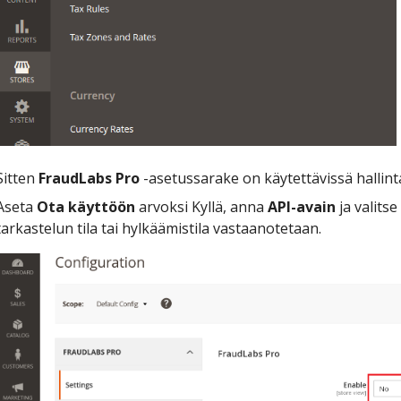
Sitten
FraudLabs Pro
-asetussarake on käytettävissä hallint
Aseta
Ota käyttöön
arvoksi Kyllä, anna
API-avain
ja valitse
tarkastelun tila tai hylkäämistila vastaanotetaan.