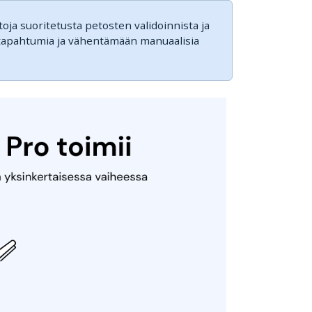
etoja suoritetusta petosten validoinnista ja
kkotapahtumia ja vähentämään manuaalisia