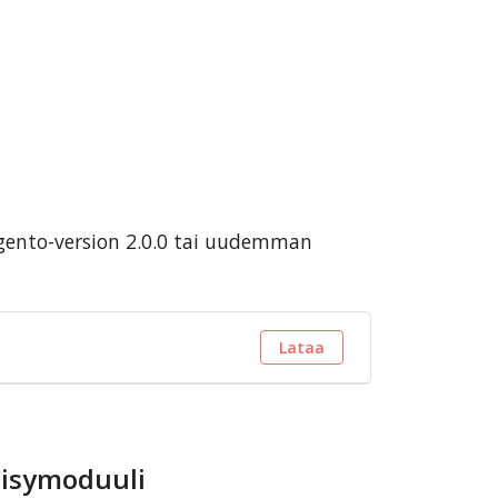
gento-version 2.0.0 tai uudemman
Lataa
äisymoduuli