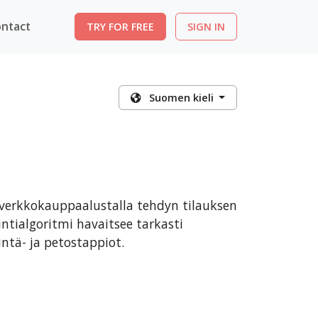
ntact
TRY FOR FREE
SIGN IN
Suomen kieli
verkkokauppaalustalla tehdyn tilauksen
ntialgoritmi havaitsee tarkasti
ntä- ja petostappiot.