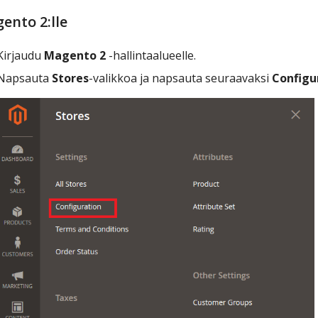
ento 2:lle
Kirjaudu
Magento 2
-hallintaalueelle.
Napsauta
Stores
-valikkoa ja napsauta seuraavaksi
Configu