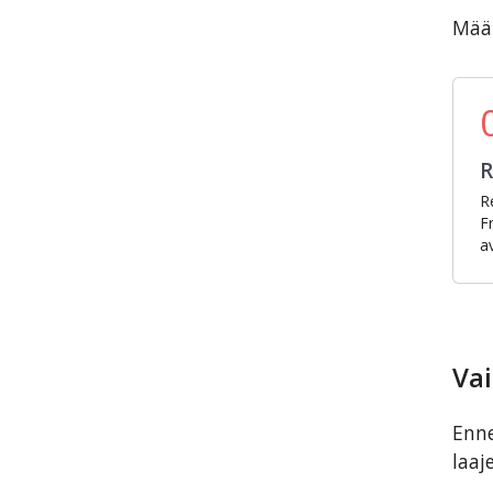
Määr
R
R
F
a
Vai
Enne
laaj