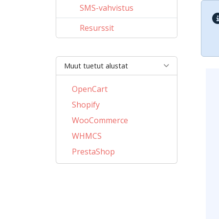
SMS-vahvistus
Resurssit
Muut tuetut alustat
OpenCart
Shopify
WooCommerce
WHMCS
PrestaShop
BigCommerce
AbanteCart
CubeCart
LiteCart