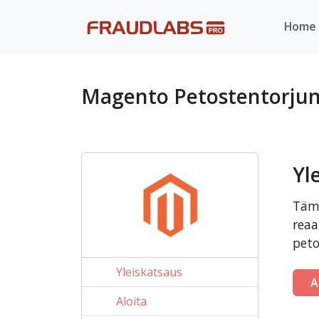
Home
Magento Petostentorju
Yl
Tämä
reaa
peto
Yleiskatsaus
A
Aloita