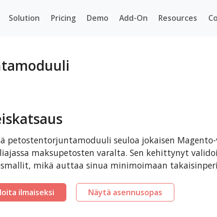
Solution
Pricing
Demo
Add-On
Resources
Co
ntamoduuli
eiskatsaus
 petostentorjuntamoduuli seuloa jokaisen Magento-
liajassa maksupetosten varalta. Sen kehittynyt validoi
smallit, mikä auttaa sinua minimoimaan takaisinperi
loita ilmaiseksi
Näytä asennusopas