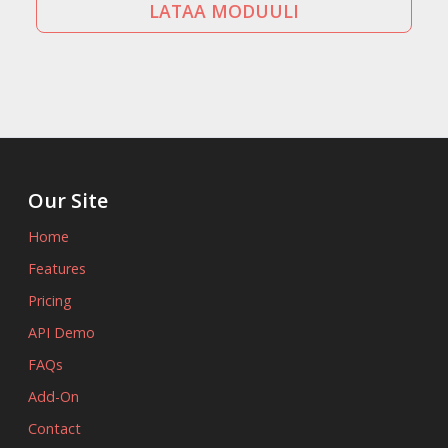
LATAA MODUULI
Our Site
Home
Features
Pricing
API Demo
FAQs
Add-On
Contact