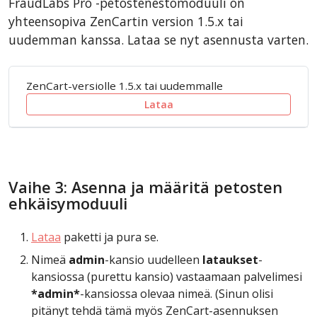
FraudLabs Pro -petostenestomoduuli on
yhteensopiva ZenCartin version 1.5.x tai
uudemman kanssa. Lataa se nyt asennusta varten.
ZenCart-versiolle 1.5.x tai uudemmalle
Lataa
Vaihe 3: Asenna ja määritä petosten
ehkäisymoduuli
Lataa
paketti ja pura se.
Nimeä
admin
-kansio uudelleen
lataukset
-
kansiossa (purettu kansio) vastaamaan palvelimesi
*admin*
-kansiossa olevaa nimeä. (Sinun olisi
pitänyt tehdä tämä myös ZenCart-asennuksen