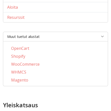
Aloita
Resurssit
Muut tuetut alustat
OpenCart
Shopify
WooCommerce
WHMCS
Magento
PrestaShop
BigCommerce
Yleiskatsaus
AbanteCart