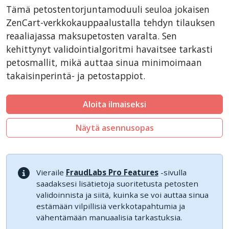
CubeCart
Tämä petostentorjuntamoduuli seuloa jokaisen
LiteCart
ZenCart-verkkokauppaalustalla tehdyn tilauksen
ZenCart
reaaliajassa maksupetosten varalta. Sen
kehittynyt validointialgoritmi havaitsee tarkasti
PinnacleCart
petosmallit, mikä auttaa sinua minimoimaan
FoxyCart
takaisinperintä- ja petostappiot.
Easy Digital Downloads
nopCommerce
Aloita ilmaiseksi
Ecwid by Lightspeed
Näytä asennusopas
WISECP
ThirtyBees
Shopware
Vieraile
FraudLabs Pro Features
-sivulla
Sylius
saadaksesi lisätietoja suoritetusta petosten
validoinnista ja siitä, kuinka se voi auttaa sinua
estämään vilpillisiä verkkotapahtumia ja
vähentämään manuaalisia tarkastuksia.