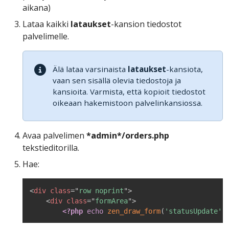
aikana)
Lataa kaikki
lataukset
-kansion tiedostot
palvelimelle.
Älä lataa varsinaista
lataukset
-kansiota,
vaan sen sisällä olevia tiedostoja ja
kansioita. Varmista, että kopioit tiedostot
oikeaan hakemistoon palvelinkansiossa.
Avaa palvelimen
*admin*/orders.php
tekstieditorilla.
Hae:
<
div
class
=
"
row noprint
"
>
<
div
class
=
"
formArea
"
>
<?php
echo
zen_draw_form
(
'statusUpdate'
,