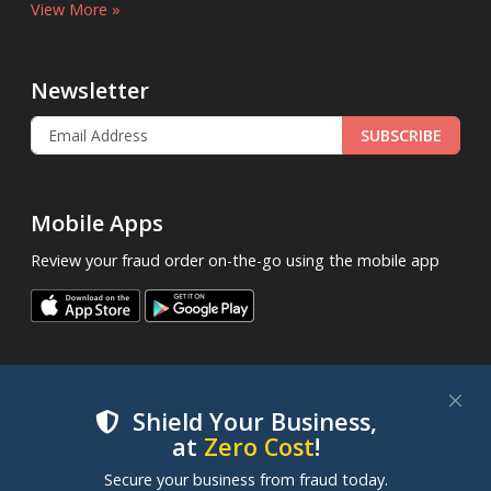
View More »
Newsletter
SUBSCRIBE
Mobile Apps
Review your fraud order on-the-go using the mobile app
Shield Your Business,
at
Zero Cost
!
.
© 2013 - 2026
FraudLabsPro.com
All Rights Reserved.
We use cookies to improve your experience on our
Secure your business from fraud today.
|
|
|