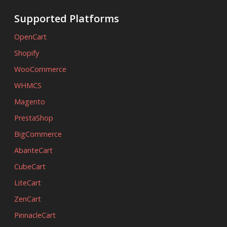
Supported Platforms
OpenCart
Shopify
WooCommerce
WHMCS
Magento
PrestaShop
BigCommerce
AbanteCart
CubeCart
LiteCart
ZenCart
PinnacleCart