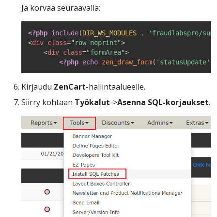
Ja korvaa seuraavalla:
<?php
include
(
DIR_WS_MODULES
.
'fraudlabspro/sum
<
div
class
=
"
row noprint
"
>
<
div
class
=
"
formArea
"
>
<?php
echo
zen_draw_form
(
'statusUpdate'
,
Kirjaudu
ZenCart
-hallintaalueelle.
Siirry kohtaan
Työkalut
->
Asenna SQL-korjaukset
.