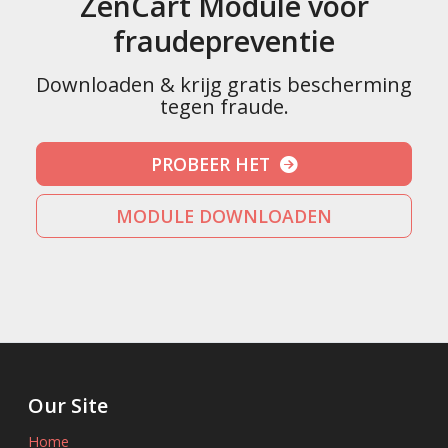
ZenCart Module voor
fraudepreventie
Downloaden & krijg gratis bescherming
tegen fraude.
PROBEER HET
MODULE DOWNLOADEN
Our Site
Home