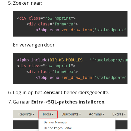
Zoeken naar:
<
div
class
=
"
row noprint
"
>
<
div
class
=
"
formArea
"
>
<?php
echo
zen_draw_form
(
'statusUpdate'
,
En vervangen door:
<?php
include
(
DIR_WS_MODULES
.
'fraudlabspro/sum
<
div
class
=
"
row noprint
"
>
<
div
class
=
"
formArea
"
>
<?php
echo
zen_draw_form
(
'statusUpdate'
,
Log in op het
ZenCart
beheerdersgedeelte.
Ga naar
Extra
->
SQL-patches installeren
.