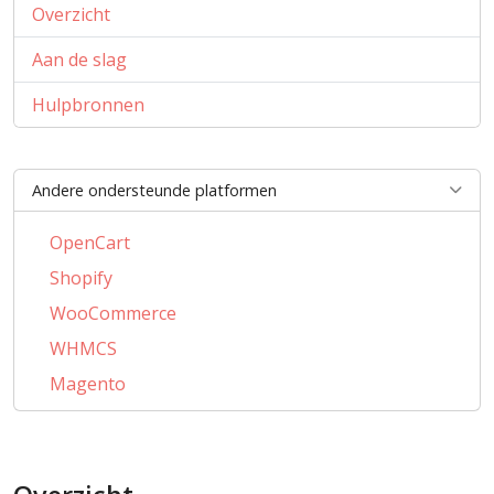
Overzicht
Aan de slag
Hulpbronnen
Andere ondersteunde platformen
OpenCart
Shopify
WooCommerce
WHMCS
Magento
PrestaShop
BigCommerce
AbanteCart