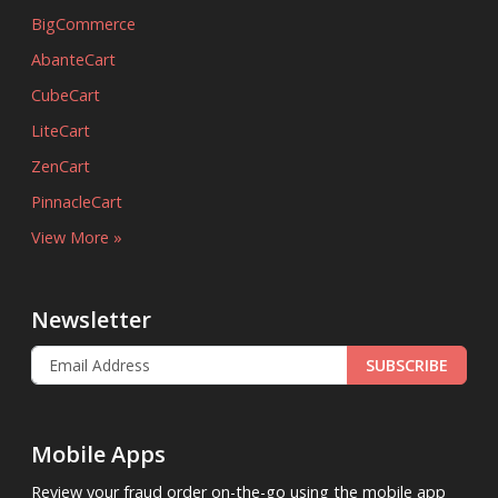
BigCommerce
AbanteCart
CubeCart
LiteCart
ZenCart
PinnacleCart
View More »
Newsletter
SUBSCRIBE
Mobile Apps
Review your fraud order on-the-go using the mobile app