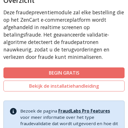
Overzicht
CubeCart
Deze fraudepreventiemodule zal elke bestelling die
LiteCart
op het ZenCart e-commerceplatform wordt
ZenCart
afgehandeld in realtime screenen op
betalingsfraude. Het geavanceerde validatie-
PinnacleCart
algoritme detecteert de fraudepatronen
FoxyCart
nauwkeurig, zodat u de terugvorderingen en
Easy Digital Downloads
verliezen door fraude kunt minimaliseren.
nopCommerce
Ecwid by Lightspeed
BEGIN GRATIS
WISECP
Bekijk de installatiehandleiding
ThirtyBees
Shopware
Sylius
Bezoek de pagina
FraudLabs Pro Features
voor meer informatie over het type
fraudevalidatie dat wordt uitgevoerd en hoe dit