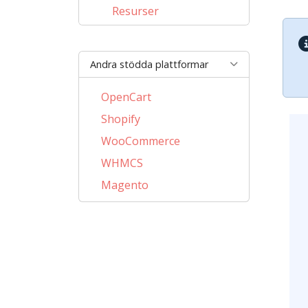
Resurser
Andra stödda plattformar
OpenCart
Shopify
WooCommerce
WHMCS
Magento
PrestaShop
BigCommerce
AbanteCart
CSCart
CubeCart