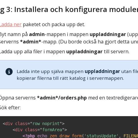
g 3: Installera och konfigurera modul
Ladda ner
paketet och packa upp det.
Byt namn på
admin
-mappen i mappen
uppladdningar
(upp
serverns
*admin*
-mapp. (Du borde också ha gjort detta und
Ladda upp alla filer i mappen
uppladdningar
till servern.
Ladda inte upp själva mappen
uppladdningar
utan fil
kopierar filerna till rätt katalog i servermappen.
Öppna serverns
*admin*/orders.php
med en textredigerar
Sök efter:
<
div
class
=
"
row noprint
"
>
<
div
class
=
"
formArea
"
>
<?php
echo
zen_draw_form
(
'statusUpdate'
,
FILEN