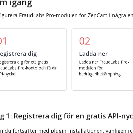
m igång
igurera FraudLabs Pro-modulen för ZenCart i några en
01
02
egistrera dig
Ladda ner
gistrera dig för ett gratis
Ladda ner FraudLabs Pro-
raudLabs Pro-konto och få din
modulen för
PI-nyckel.
bedrägeribekämpning.
g 1: Registrera dig för en gratis API-ny
n du fortsätter med plugin-installationen, vänligen reg