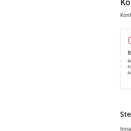
Ko
Konf
R
Re
F
A
Ste
Inna