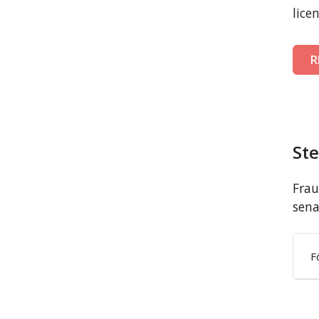
lice
R
St
Frau
sena
F