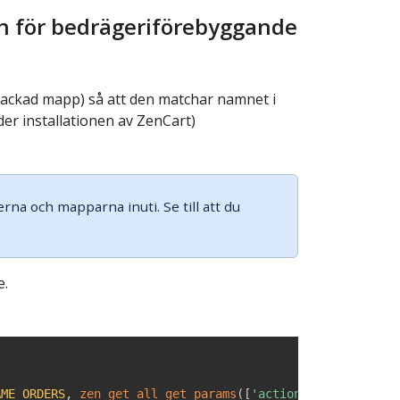
en för bedrägeriförebyggande
ackad mapp) så att den matchar namnet i
er installationen av ZenCart)
erna och mapparna inuti. Se till att du
e.
AME_ORDERS
,
zen_get_all_get_params
(
[
'action'
]
)
.
'action