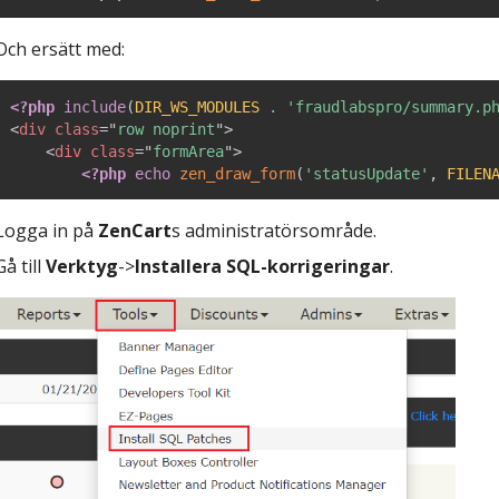
Och ersätt med:
<?php
include
(
DIR_WS_MODULES
.
'fraudlabspro/summary.p
<
div
class
=
"
row noprint
"
>
<
div
class
=
"
formArea
"
>
<?php
echo
zen_draw_form
(
'statusUpdate'
,
FILEN
Logga in på
ZenCart
s administratörsområde.
Gå till
Verktyg
->
Installera SQL-korrigeringar
.