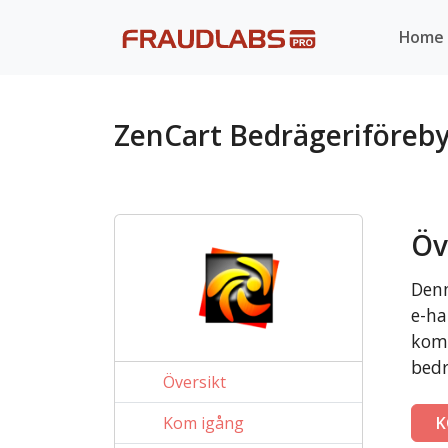
Home
ZenCart Bedrägeriföreb
Öv
Denn
e-ha
komm
bedr
Översikt
Kom igång
K