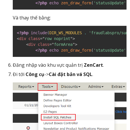
<?php
echo
zen_draw_form
(
'statusUpdate'
,
Và thay thế bằng:
<?php
include
(
DIR_WS_MODULES
.
'fraudlabspro/sum
<
div
class
=
"
row noprint
"
>
<
div
class
=
"
formArea
"
>
<?php
echo
zen_draw_form
(
'statusUpdate'
,
Đăng nhập vào khu vực quản trị
ZenCart
.
Đi tới
Công cụ
->
Cài đặt bản vá SQL
.