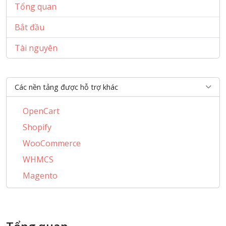
Tổng quan
Bắt đầu
Tài nguyên
Các nền tảng được hỗ trợ khác
OpenCart
Shopify
WooCommerce
WHMCS
Magento
PrestaShop
BigCommerce
AbanteCart