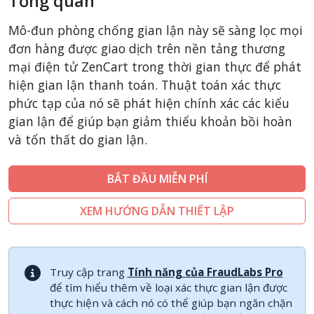
Tổng quan
CubeCart
Mô-đun phòng chống gian lận này sẽ sàng lọc mọi
LiteCart
đơn hàng được giao dịch trên nền tảng thương
ZenCart
mại điện tử ZenCart trong thời gian thực để phát
hiện gian lận thanh toán. Thuật toán xác thực
PinnacleCart
phức tạp của nó sẽ phát hiện chính xác các kiểu
FoxyCart
gian lận để giúp bạn giảm thiểu khoản bồi hoàn
Easy Digital Downloads
và tổn thất do gian lận.
nopCommerce
Ecwid by Lightspeed
BẮT ĐẦU MIỄN PHÍ
WISECP
XEM HƯỚNG DẪN THIẾT LẬP
ThirtyBees
Shopware
Sylius
Truy cập trang
Tính năng của FraudLabs Pro
để tìm hiểu thêm về loại xác thực gian lận được
thực hiện và cách nó có thể giúp bạn ngăn chặn