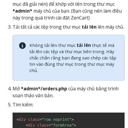
mục đã giải nén) để khớp với tên trong thư mục
*admin*
máy chủ của bạn. (Bạn cũng nên làm điều
này trong quá trình cài đặt ZenCart)
Tải tất cả các tệp trong thư mục
tải lên
lên máy chủ.
Không tải lên thư mục
tải lên
thực tế mà
tải lên các tệp và thư mục bên trong. Hãy
chắc chắn rằng bạn đang sao chép các tập
tin vào đúng thư mục trong thư mục máy
chủ.
Mở
*admin*/orders.php
của máy chủ bằng trình
soạn thảo văn bản.
Tìm kiếm:
<
div
class
=
"
row noprint
"
>
<
div
class
=
"
formArea
"
>