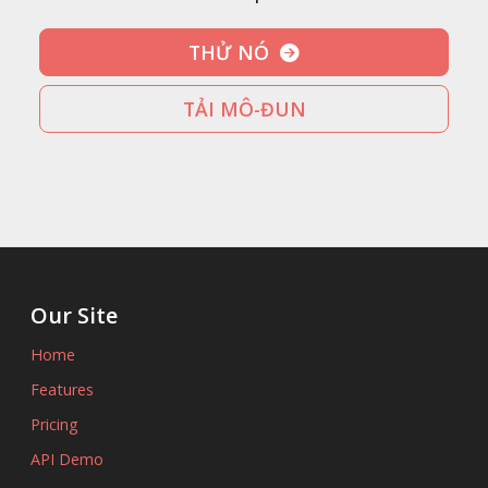
THỬ NÓ
TẢI MÔ-ĐUN
Our Site
Home
Features
Pricing
API Demo