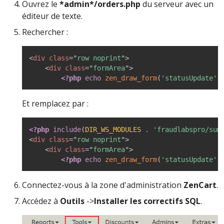
Ouvrez le
*admin*/orders.php
du serveur avec un
éditeur de texte.
Rechercher :
<
div
class
=
"
row noprint
"
>
<
div
class
=
"
formArea
"
>
<?php
echo
zen_draw_form
(
'statusUpdate'
,
Et remplacez par :
<?php
include
(
DIR_WS_MODULES
.
'fraudlabspro/sum
<
div
class
=
"
row noprint
"
>
<
div
class
=
"
formArea
"
>
<?php
echo
zen_draw_form
(
'statusUpdate'
,
Connectez-vous à la zone d'administration
ZenCart
.
Accédez à
Outils
->
Installer les correctifs SQL
.