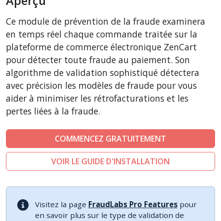
Aperçu
CubeCart
Ce module de prévention de la fraude examinera
LiteCart
en temps réel chaque commande traitée sur la
ZenCart
plateforme de commerce électronique ZenCart
pour détecter toute fraude au paiement. Son
PinnacleCart
algorithme de validation sophistiqué détectera
FoxyCart
avec précision les modèles de fraude pour vous
Easy Digital Downloads
aider à minimiser les rétrofacturations et les
nopCommerce
pertes liées à la fraude.
Ecwid by Lightspeed
COMMENCEZ GRATUITEMENT
WISECP
ThirtyBees
VOIR LE GUIDE D'INSTALLATION
Shopware
Sylius
Visitez la page
FraudLabs Pro Features
pour
en savoir plus sur le type de validation de