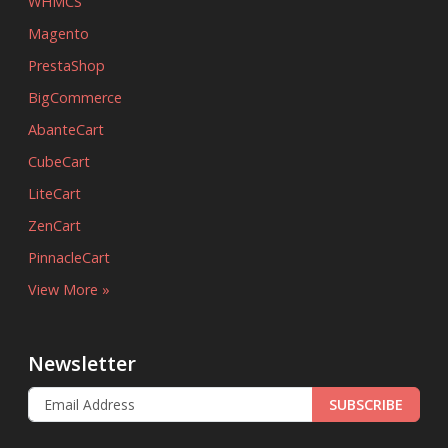
WHMCS
Magento
PrestaShop
BigCommerce
AbanteCart
CubeCart
LiteCart
ZenCart
PinnacleCart
View More »
Newsletter
SUBSCRIBE