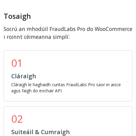
Tosaigh
Socrú an mhodúil FraudLabs Pro do WooCommerce
i roinnt céimeanna simplí:
01
Cláraigh
Cláraigh le haghaidh cuntas FraudLabs Pro saor in aisce
agus faigh do eochair API.
02
Suiteáil & Cumraigh