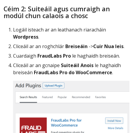
Céim 2: Suiteáil agus cumraigh an
modúl chun calaois a chosc
Logáil isteach ar an leathanach riaracháin
Wordpress
.
Cliceáil ar an roghchlár
Breiseáin
->
Cuir Nua leis
.
Cuardaigh
FraudLabs Pro
le haghaidh breiseán.
Cliceáil ar an gcnaipe
Suiteáil Anois
le haghaidh
breiseán
FraudLabs Pro do WooCommerce
.