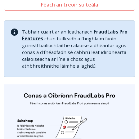
Féach an treoir suiteála
Tabhair cuairt ar an leathanach
FraudLabs Pro
Features
chun tuilleadh a fhoghlaim faoin
gcineál bailíochtaithe calaoise a dhéantar agus
conas a d’fhéadfadh sé cabhrú leat idirbhearta
calaoiseacha ar líne a chosc agus
athbhreithnithe láimhe a laghdú.