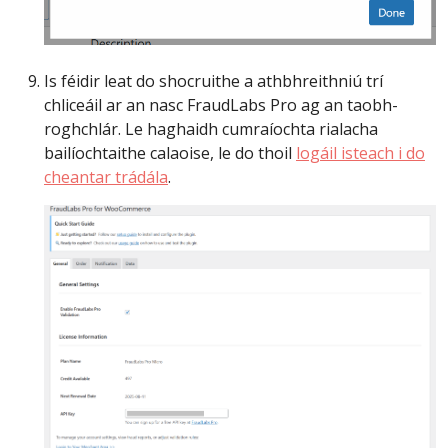
Is féidir leat do shocruithe a athbhreithniú trí
chliceáil ar an nasc FraudLabs Pro ag an taobh-
roghchlár. Le haghaidh cumraíochta rialacha
bailíochtaithe calaoise, le do thoil
logáil isteach i do
cheantar trádála
.