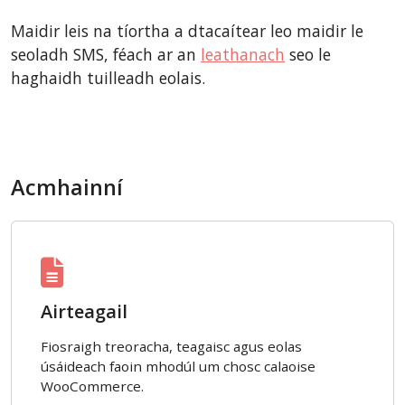
Maidir leis na tíortha a dtacaítear leo maidir le
seoladh SMS, féach ar an
leathanach
seo le
haghaidh tuilleadh eolais.
Acmhainní
Airteagail
Fiosraigh treoracha, teagaisc agus eolas
úsáideach faoin mhodúl um chosc calaoise
WooCommerce.