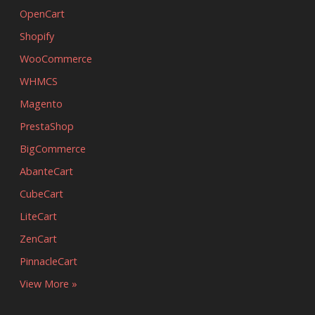
OpenCart
Shopify
WooCommerce
WHMCS
Magento
PrestaShop
BigCommerce
AbanteCart
CubeCart
LiteCart
ZenCart
PinnacleCart
View More »