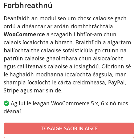
Forbhreathnú
CubeCart
LiteCart
Déanfaidh an modúl seo um chosc calaoise gach
ZenCart
ordú a dhéantar ar ardán ríomhthráchtála
PinnacleCart
WooCommerce
a scagadh i bhfíor-am chun
calaois íocaíochta a bhrath. Braithfidh a algartam
FoxyCart
bailíochtaithe calaoise sofaisticiúla go cruinn na
Easy Digital Downloads
patrúin calaoise ghaolmhara chun aisíocaíocht
nopCommerce
agus caillteanais calaoise a íoslaghdú. Oibríonn sé
Ecwid by Lightspeed
le haghaidh modhanna íocaíochta éagsúla, mar
shampla íocaíocht le cárta creidmheasa, PayPal,
WISECP
Stripe agus mar sin de.
ThirtyBees
Shopware
Ag luí le leagan WooCommerce 5.x, 6.x nó níos
déanaí.
Sylius
TOSAIGH SAOR IN AISCE