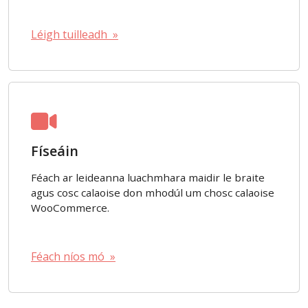
Léigh tuilleadh »
Físeáin
Féach ar leideanna luachmhara maidir le braite
agus cosc calaoise don mhodúl um chosc calaoise
WooCommerce.
Féach níos mó »