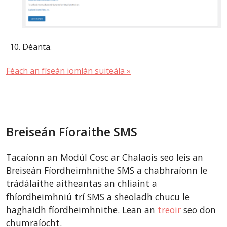
Déanta.
Féach an físeán iomlán suiteála »
Breiseán Fíoraithe SMS
Tacaíonn an Modúl Cosc ar Chalaois seo leis an
Breiseán Fíordheimhnithe SMS a chabhraíonn le
trádálaithe aitheantas an chliaint a
fhíordheimhniú trí SMS a sheoladh chucu le
haghaidh fíordheimhnithe. Lean an
treoir
seo don
chumraíocht.