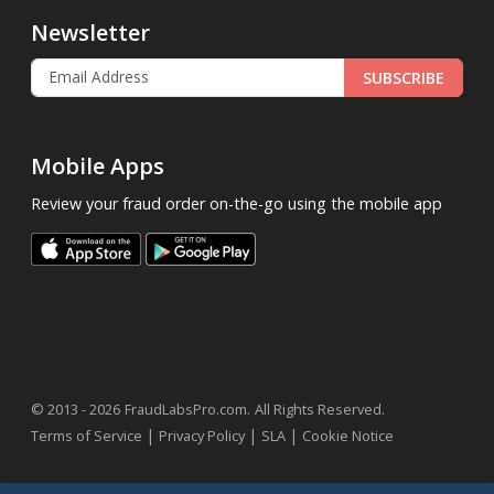
Newsletter
SUBSCRIBE
Mobile Apps
Review your fraud order on-the-go using the mobile app
.
© 2013 - 2026
FraudLabsPro.com
All Rights Reserved.
|
|
|
Terms of Service
Privacy Policy
SLA
Cookie Notice