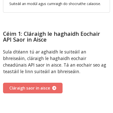
Suiteáil an modúl agus cumraigh do shocruithe calaoise.
Céim 1: Cláraigh le haghaidh Eochair
API Saor in Aisce
Sula dtéann tú ar aghaidh le suiteáil an
bhreiseáin, cláraigh le haghaidh eochair
cheadúnais API saor in aisce. Tá an eochair seo ag
teastáil le linn suiteáil an bhreiseáin.
Cláraigh saor in aisce