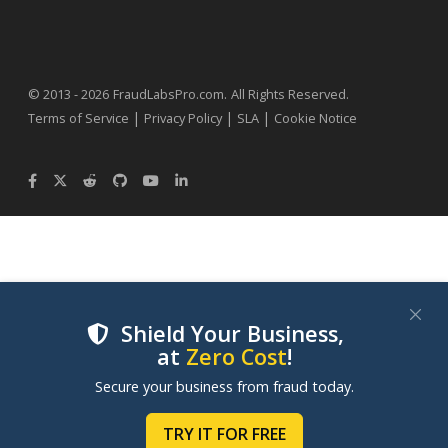
.
© 2013 - 2026
FraudLabsPro.com
All Rights Reserved.
|
|
|
Terms of Service
Privacy Policy
SLA
Cookie Notice
Shield Your Business,
at
Zero Cost
!
We use cookies to improve your experience on our
Secure your business from fraud today.
websites. By clicking "Accept Cookies", you consent to
our use of cookies. Learn more in our
Cookie Policy
.
TRY IT FOR FREE