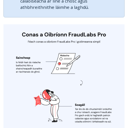
calaoiseacha ar líne a chosc agus
athbhreithnithe láimhe a laghdú.