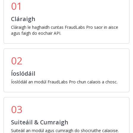
01
Cláraigh
Cláraigh le haghaidh cuntas FraudLabs Pro saor in aisce
agus faigh do eochair API.
02
Íoslódáil
Íoslódáil an modúl FraudLabs Pro chun calaois a chosc.
03
Suiteáil & Cumraigh
Suiteáil an modúl agus cumraigh do shocruithe calaoise.