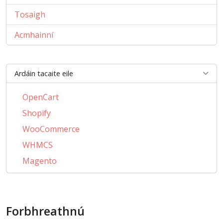
Tosaigh
Acmhainní
Ardáin tacaite eile
OpenCart
Shopify
WooCommerce
WHMCS
Magento
PrestaShop
BigCommerce
Forbhreathnú
AbanteCart