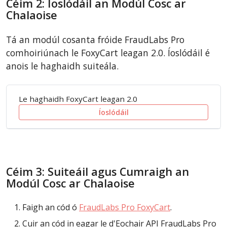
Céim 2: Íoslódáil an Modúl Cosc ar
Chalaoise
Tá an modúl cosanta fróide FraudLabs Pro
comhoiriúnach le FoxyCart leagan 2.0. Íoslódáil é
anois le haghaidh suiteála.
Le haghaidh FoxyCart leagan 2.0
Íoslódáil
Céim 3: Suiteáil agus Cumraigh an
Modúl Cosc ar Chalaoise
Faigh an cód ó
FraudLabs Pro FoxyCart
.
Cuir an cód in eagar le d'Eochair API FraudLabs Pro