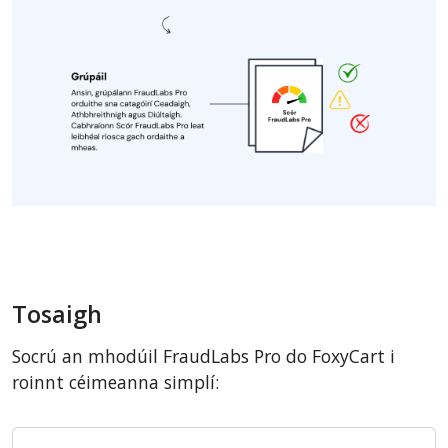
Tosaigh
Socrú an mhodúil FraudLabs Pro do FoxyCart i
roinnt céimeanna simplí: