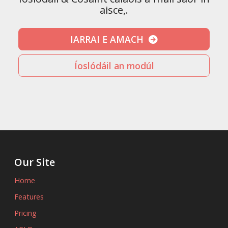
aisce,.
IARRAI E AMACH
Íoslódáil an modúl
Our Site
Home
Features
Pricing