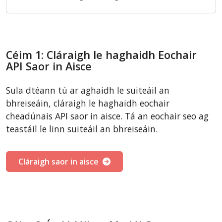
Céim 1: Cláraigh le haghaidh Eochair
API Saor in Aisce
Sula dtéann tú ar aghaidh le suiteáil an
bhreiseáin, cláraigh le haghaidh eochair
cheadúnais API saor in aisce. Tá an eochair seo ag
teastáil le linn suiteáil an bhreiseáin.
Cláraigh saor in aisce