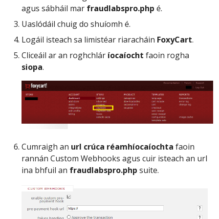
agus sábháil mar
fraudlabspro.php
é.
Uaslódáil chuig do shuíomh é.
Logáil isteach sa limistéar riaracháin
FoxyCart
.
Cliceáil ar an roghchlár
íocaíocht
faoin rogha
siopa
.
Cumraigh an
url crúca réamhíocaíochta
faoin
rannán Custom Webhooks agus cuir isteach an url
ina bhfuil an
fraudlabspro.php
suite.