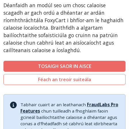
CSCart
Déanfaidh an modúl seo um chosc calaoise
CubeCart
scagadh ar gach ordú a dhéantar ar ardán
LiteCart
ríomhthráchtála FoxyCart i bhfíor-am le haghaidh
calaoise íocaíochta. Braithfidh a algartam
ZenCart
bailíochtaithe sofaisticiúla go cruinn na patrúin
PinnacleCart
calaoise chun cabhrú leat an aisíocaíocht agus
Easy Digital Downloads
caillteanais calaoise a íoslaghdú.
nopCommerce
Ecwid by Lightspeed
TOSAIGH SAOR IN AISCE
WISECP
Féach an treoir suiteála
ThirtyBees
Shopware
Sylius
Tabhair cuairt ar an leathanach
FraudLabs Pro
Features
chun tuilleadh a fhoghlaim faoin
gcineál bailíochtaithe calaoise a dhéantar agus
conas a d’fhéadfadh sé cabhrú leat idirbhearta