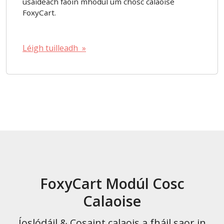
úsáideach faoin mhodúl um chosc calaoise
FoxyCart.
Léigh tuilleadh »
FoxyCart Modúl Cosc
Calaoise
Íoslódáil & Cosaint calaois a fháil saor in