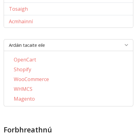
Tosaigh
Acmhainní
Ardáin tacaite eile
OpenCart
Shopify
WooCommerce
WHMCS
Magento
PrestaShop
AbanteCart
Forbhreathnú
CSCart