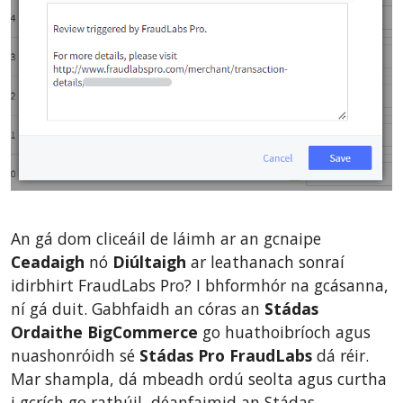
An gá dom cliceáil de láimh ar an gcnaipe
Ceadaigh
nó
Diúltaigh
ar leathanach sonraí
idirbhirt FraudLabs Pro? I bhformhór na gcásanna,
ní gá duit. Gabhfaidh an córas an
Stádas
Ordaithe BigCommerce
go huathoibríoch agus
nuashonróidh sé
Stádas Pro FraudLabs
dá réir.
Mar shampla, dá mbeadh ordú seolta agus curtha
i gcrích go rathúil, déanfaimid an Stádas