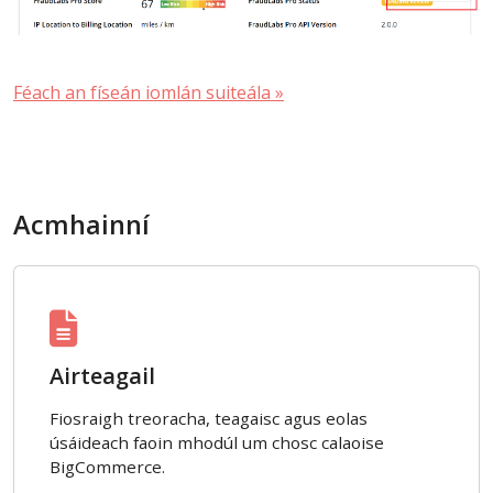
Féach an físeán iomlán suiteála »
Acmhainní
Airteagail
Fiosraigh treoracha, teagaisc agus eolas
úsáideach faoin mhodúl um chosc calaoise
BigCommerce.