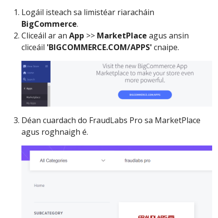
Logáil isteach sa limistéar riaracháin
BigCommerce
.
Cliceáil ar an
App
>>
MarketPlace
agus ansin
cliceáil
'BIGCOMMERCE.COM/APPS'
cnaipe.
Déan cuardach do FraudLabs Pro sa MarketPlace
agus roghnaigh é.