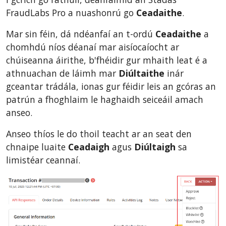
FraudLabs Pro a nuashonrú go
Ceadaithe
.
Mar sin féin, dá ndéanfaí an t-ordú
Ceadaithe
a
chomhdú níos déanaí mar aisíocaíocht ar
chúiseanna áirithe, b'fhéidir gur mhaith leat é a
athnuachan de láimh mar
Diúltaithe
inár
gceantar trádála, ionas gur féidir leis an gcóras an
patrún a fhoghlaim le haghaidh seiceáil amach
anseo.
Anseo thíos le do thoil teacht ar an seat den
chnaipe luaite
Ceadaigh
agus
Diúltaigh
sa
limistéar ceannaí.