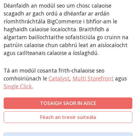
CubeCart
Déanfaidh an modúl seo um chosc calaoise
LiteCart
scagadh ar gach ordú a dhéanfar ar ardán
ZenCart
ríomhthráchtála BigCommerce i bhfíor-am le
haghaidh calaoise íocaíochta. Braithfidh a
PinnacleCart
algartam bailíochtaithe sofaisticiúla go cruinn na
FoxyCart
patrúin calaoise chun cabhrú leat an aisíocaíocht
Easy Digital Downloads
agus caillteanais calaoise a íoslaghdú.
nopCommerce
Ecwid by Lightspeed
Tá an modúl cosanta frith-chalaoise seo
comhoiriúnach le
Catalyst
,
Multi Storefront
agus
WISECP
Single Click
.
ThirtyBees
Shopware
TOSAIGH SAOR IN AISCE
Sylius
Féach an treoir suiteála