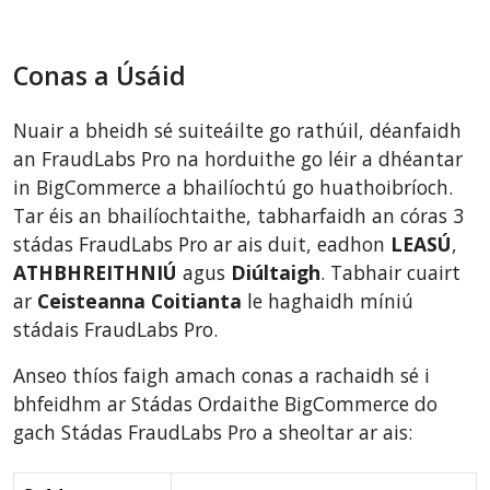
Conas a Úsáid
Nuair a bheidh sé suiteáilte go rathúil, déanfaidh
an FraudLabs Pro na horduithe go léir a dhéantar
in BigCommerce a bhailíochtú go huathoibríoch.
Tar éis an bhailíochtaithe, tabharfaidh an córas 3
stádas FraudLabs Pro ar ais duit, eadhon
LEASÚ
,
ATHBHREITHNIÚ
agus
Diúltaigh
. Tabhair cuairt
ar
Ceisteanna Coitianta
le haghaidh míniú
stádais FraudLabs Pro.
Anseo thíos faigh amach conas a rachaidh sé i
bhfeidhm ar Stádas Ordaithe BigCommerce do
gach Stádas FraudLabs Pro a sheoltar ar ais: