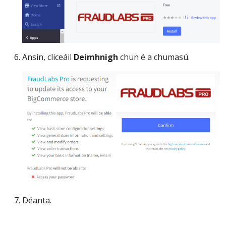
Ansin, cliceáil
Deimhnigh
chun é a chumasú.
Déanta.