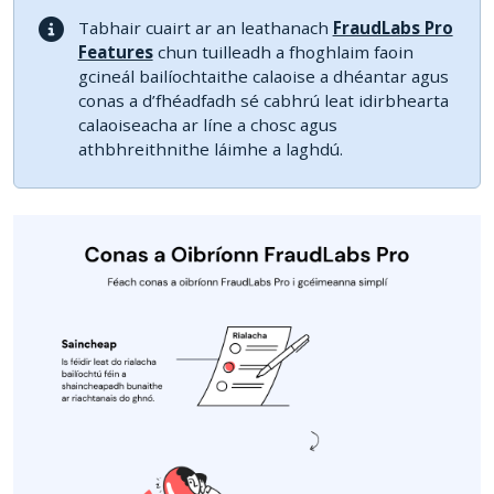
Tabhair cuairt ar an leathanach
FraudLabs Pro
Features
chun tuilleadh a fhoghlaim faoin
gcineál bailíochtaithe calaoise a dhéantar agus
conas a d’fhéadfadh sé cabhrú leat idirbhearta
calaoiseacha ar líne a chosc agus
athbhreithnithe láimhe a laghdú.