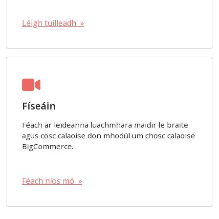
Léigh tuilleadh »
Físeáin
Féach ar leideanna luachmhara maidir le braite
agus cosc calaoise don mhodúl um chosc calaoise
BigCommerce.
Féach níos mó »