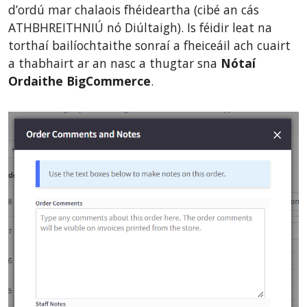
d’ordú mar chalaois fhéideartha (cibé an cás
ATHBHREITHNIÚ nó Diúltaigh). Is féidir leat na
torthaí bailíochtaithe sonraí a fheiceáil ach cuairt
a thabhairt ar an nasc a thugtar sna
Nótaí
Ordaithe BigCommerce
.