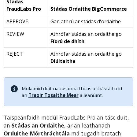
Stádas
FraudLabs Pro
Stádas Ordaithe BigCommerce
APPROVE
Gan athrú ar stádas d'ordaithe
REVIEW
Athrófar stádas an ordaithe go
Fíorú de dhíth
REJECT
Athrófar stádas an ordaithe go
Diúltaithe
Molaimid duit na cásanna thuas a thástáil tríd
an
Treoir Tosaithe Mear
a leanúint.
Taispeánfaidh modúl FraudLabs Pro an tásc duit,
an
Stádas an Ordaithe
, ar an leathanach
Orduithe Mórthráchtála
má tugadh bratach