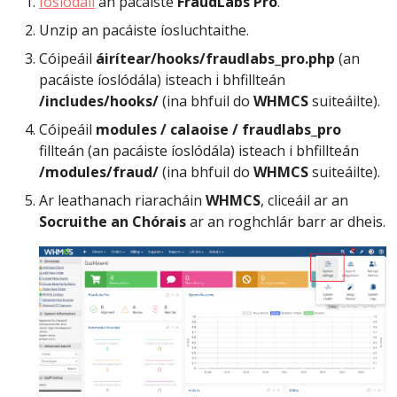
Íoslódáil
an pacáiste
FraudLabs Pro
.
Unzip an pacáiste íosluchtaithe.
Cóipeáil
áirítear/hooks/fraudlabs_pro.php
(an
pacáiste íoslódála) isteach i bhfillteán
/includes/hooks/
(ina bhfuil do
WHMCS
suiteáilte).
Cóipeáil
modules / calaoise / fraudlabs_pro
fillteán (an pacáiste íoslódála) isteach i bhfillteán
/modules/fraud/
(ina bhfuil do
WHMCS
suiteáilte).
Ar leathanach riaracháin
WHMCS
, cliceáil ar an
Socruithe an Chórais
ar an roghchlár barr ar dheis.