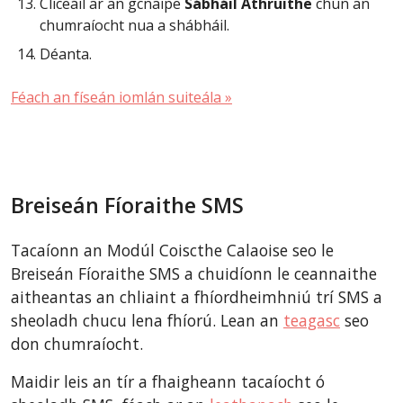
Cliceáil ar an gcnaipe
Sábháil Athruithe
chun an
chumraíocht nua a shábháil.
Déanta.
Féach an físeán iomlán suiteála »
Breiseán Fíoraithe SMS
Tacaíonn an Modúl Coiscthe Calaoise seo le
Breiseán Fíoraithe SMS a chuidíonn le ceannaithe
aitheantas an chliaint a fhíordheimhniú trí SMS a
sheoladh chucu lena fhíorú. Lean an
teagasc
seo
don chumraíocht.
Maidir leis an tír a fhaigheann tacaíocht ó