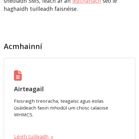
sheoladh SMS, féach ar an
leathanach
seo le
haghaidh tuilleadh faisnéise.
Acmhainní
Airteagail
Fiosraigh treoracha, teagaisc agus eolas
úsáideach faoin mhodúl um chosc calaoise
WHMCS.
Léigh tuilleadh »