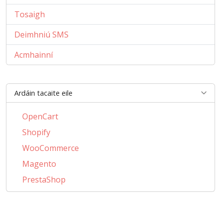
Tosaigh
Deimhniú SMS
Acmhainní
Ardáin tacaite eile
OpenCart
Shopify
WooCommerce
Magento
PrestaShop
BigCommerce
AbanteCart