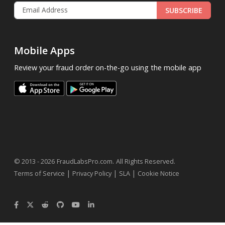
SUBSCRIBE
Mobile Apps
Review your fraud order on-the-go using the mobile app
.
© 2013 - 2026
FraudLabsPro.com
All Rights Reserved.
|
|
|
Terms of Service
Privacy Policy
SLA
Cookie Notice