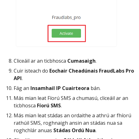
Cliceáil ar an ticbhosca
Cumasaigh
.
Cuir isteach do
Eochair Cheadúnais FraudLabs Pro
API
.
Fág an
Insamhail IP Cuairteora
bán.
Más mian leat Fíorú SMS a chumasú, cliceáil ar an
ticbhosca
Fíorú SMS
.
Más mian leat stádas an ordaithe a athrú ar fhíorú
rathúil SMS, roghnaigh ansin an stádas nua sa
roghchlár anuas
Stádas Ordú Nua
.