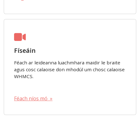
Físeáin
Féach ar leideanna luachmhara maidir le braite
agus cosc calaoise don mhodúl um chosc calaoise
WHMCS.
Féach níos mó »