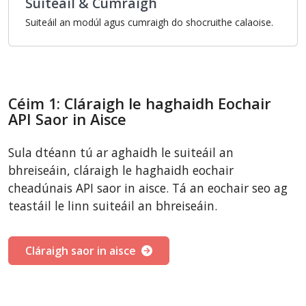
Suiteáil & Cumraigh
Suiteáil an modúl agus cumraigh do shocruithe calaoise.
Céim 1: Cláraigh le haghaidh Eochair
API Saor in Aisce
Sula dtéann tú ar aghaidh le suiteáil an
bhreiseáin, cláraigh le haghaidh eochair
cheadúnais API saor in aisce. Tá an eochair seo ag
teastáil le linn suiteáil an bhreiseáin.
Cláraigh saor in aisce