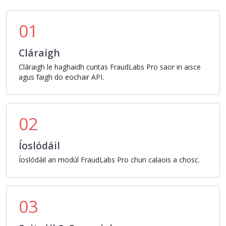
01
Cláraigh
Cláraigh le haghaidh cuntas FraudLabs Pro saor in aisce
agus faigh do eochair API.
02
Íoslódáil
Íoslódáil an modúl FraudLabs Pro chun calaois a chosc.
03