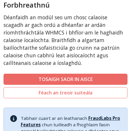
Forbhreathnú
CSCart
CubeCart
Déanfaidh an modúl seo um chosc calaoise
LiteCart
scagadh ar gach ordú a dhéanfar ar ardán
ZenCart
ríomhthráchtála WHMCS i bhfíor-am le haghaidh
calaoise íocaíochta. Braithfidh a algartam
PinnacleCart
bailíochtaithe sofaisticiúla go cruinn na patrúin
FoxyCart
calaoise chun cabhrú leat aisíocaíocht agus
Easy Digital Downloads
caillteanais calaoise a íoslaghdú.
nopCommerce
Ecwid by Lightspeed
TOSAIGH SAOR IN AISCE
WISECP
Féach an treoir suiteála
ThirtyBees
Shopware
Sylius
Tabhair cuairt ar an leathanach
FraudLabs Pro
Features
chun tuilleadh a fhoghlaim faoin
gcineál bailíochtaithe calaoise a dhéantar agus