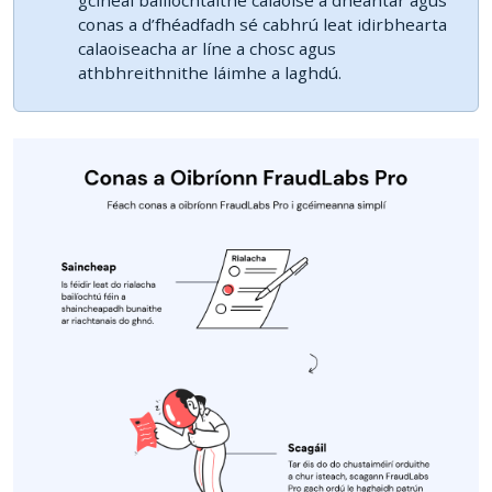
conas a d’fhéadfadh sé cabhrú leat idirbhearta
calaoiseacha ar líne a chosc agus
athbhreithnithe láimhe a laghdú.