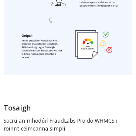
Tosaigh
Socrú an mhodúil FraudLabs Pro do WHMCS i
roinnt céimeanna simplí: