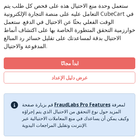
LiteCart
ستعمل وحدة منع الاحتيال هذه على فحص كل طلب يتم
ZenCart
التعامل عليه على منصة التجارة الإلكترونية CubeCart في
PinnacleCart
الوقت الفعلي بحثًا عن الاحتيال في الدفع. ستعمل
خوارزمية التحقق المتطورة الخاصة بها على اكتشاف أنماط
FoxyCart
الاحتيال بدقة لمساعدتك على تقليل خسائر رد المبالغ
Easy Digital Downloads
المدفوعة والاحتيال.
nopCommerce
Ecwid by Lightspeed
ابدأ مجانًا
WISECP
عرض دليل الإعداد
ThirtyBees
Shopware
Sylius
لمعرفة
FraudLabs Pro Features
قم بزيارة صفحة
المزيد حول نوع التحقق من الاحتيال الذي يتم إجراؤه
وكيف يمكن أن يساعدك في منع المعاملات الاحتيالية عبر
الإنترنت وتقليل المراجعات اليدوية.