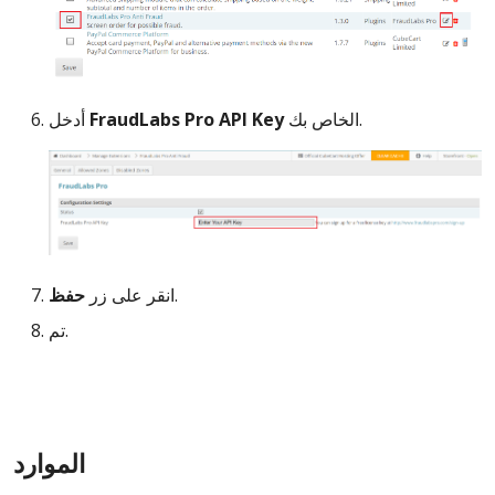
الخاص بك.
FraudLabs Pro API Key
أدخل
.
انقر على زر
حفظ
تم.
الموارد