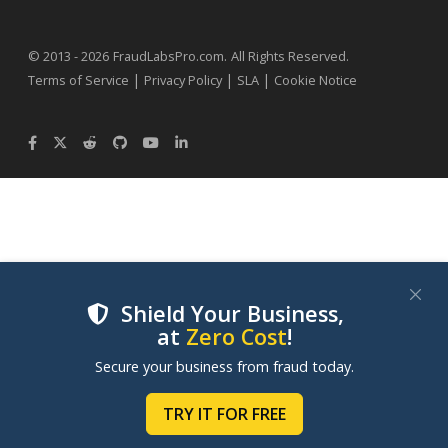
.
© 2013 - 2026
FraudLabsPro.com
All Rights Reserved.
|
|
|
Terms of Service
Privacy Policy
SLA
Cookie Notice
Shield Your Business,
at
Zero Cost
!
We use cookies to improve your experience on our
Secure your business from fraud today.
websites. By clicking "Accept Cookies", you consent to
our use of cookies. Learn more in our
Cookie Policy
.
TRY IT FOR FREE
MANAGE COOKIES
ACCEPT COOKIES