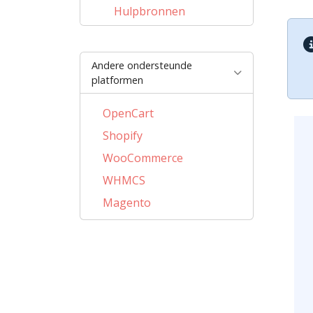
Hulpbronnen
Andere ondersteunde
platformen
OpenCart
Shopify
WooCommerce
WHMCS
Magento
PrestaShop
BigCommerce
AbanteCart
LiteCart