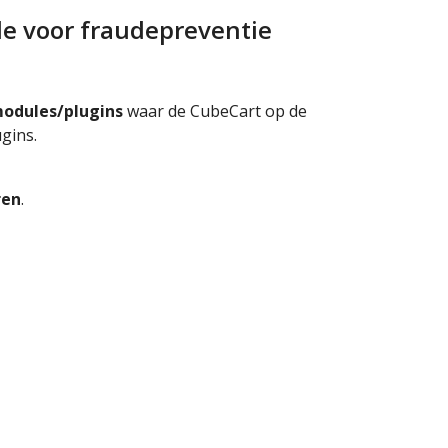
le voor fraudepreventie
odules/plugins
waar de CubeCart op de
gins.
ren
.