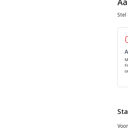
Aa
Stel
M
F
o
Sta
Voor