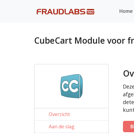
Home
CubeCart Module voor f
Ov
Deze
afge
dete
kunt
Overzicht
Aan de slag
B