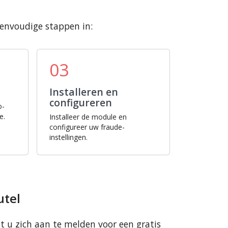
eenvoudige stappen in:
03
Installeren en
configureren
o-
e.
Installeer de module en
configureer uw fraude-
instellingen.
utel
t u zich aan te melden voor een gratis