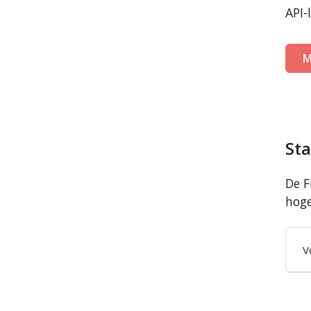
API-
M
St
De F
hoge
V