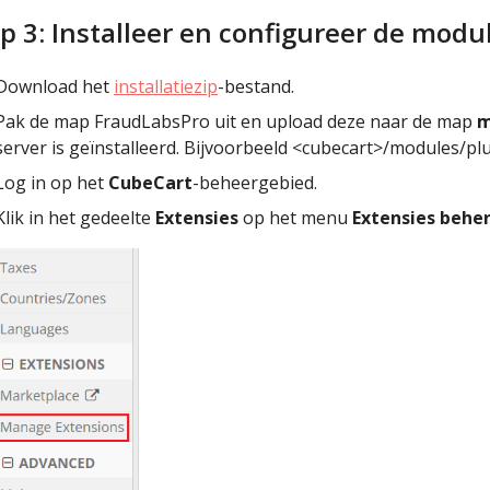
p 3: Installeer en configureer de modu
Download het
installatiezip
-bestand.
Pak de map FraudLabsPro uit en upload deze naar de map
m
server is geïnstalleerd. Bijvoorbeeld <cubecart>/modules/plu
Log in op het
CubeCart
-beheergebied.
Klik in het gedeelte
Extensies
op het menu
Extensies behe