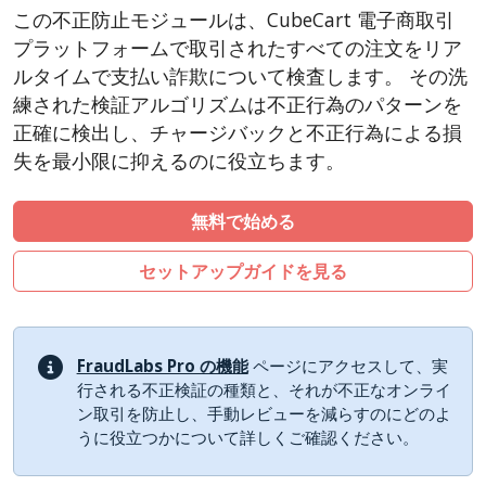
CSCart
この不正防止モジュールは、CubeCart 電子商取引
LiteCart
プラットフォームで取引されたすべての注文をリア
ZenCart
ルタイムで支払い詐欺について検査します。 その洗
練された検証アルゴリズムは不正行為のパターンを
PinnacleCart
正確に検出し、チャージバックと不正行為による損
FoxyCart
失を最小限に抑えるのに役立ちます。
Easy Digital Downloads
nopCommerce
無料で始める
Ecwid by Lightspeed
セットアップガイドを見る
WISECP
ThirtyBees
Shopware
FraudLabs Pro の機能
ページにアクセスして、実
Sylius
行される不正検証の種類と、それが不正なオンライ
ン取引を防止し、手動レビューを減らすのにどのよ
うに役立つかについて詳しくご確認ください。