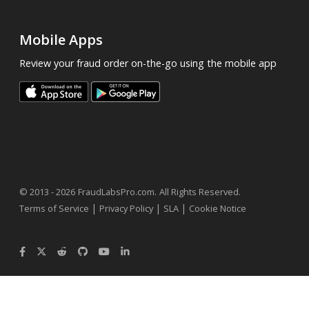
Mobile Apps
Review your fraud order on-the-go using the mobile app
.
© 2013 - 2026
FraudLabsPro.com
All Rights Reserved.
|
|
|
Terms of Service
Privacy Policy
SLA
Cookie Notice