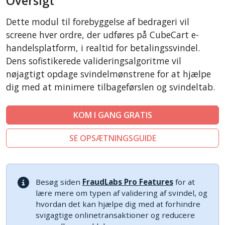
Oversigt
CSCart
Dette modul til forebyggelse af bedrageri vil
LiteCart
screene hver ordre, der udføres på CubeCart e-
ZenCart
handelsplatform, i realtid for betalingssvindel.
Dens sofistikerede valideringsalgoritme vil
PinnacleCart
nøjagtigt opdage svindelmønstrene for at hjælpe
FoxyCart
dig med at minimere tilbageførslen og svindeltab.
Easy Digital Downloads
nopCommerce
KOM I GANG GRATIS
Ecwid by Lightspeed
SE OPSÆTNINGSGUIDE
WISECP
ThirtyBees
Shopware
Besøg siden
FraudLabs Pro Features
for at
Sylius
lære mere om typen af validering af svindel, og
hvordan det kan hjælpe dig med at forhindre
svigagtige onlinetransaktioner og reducere