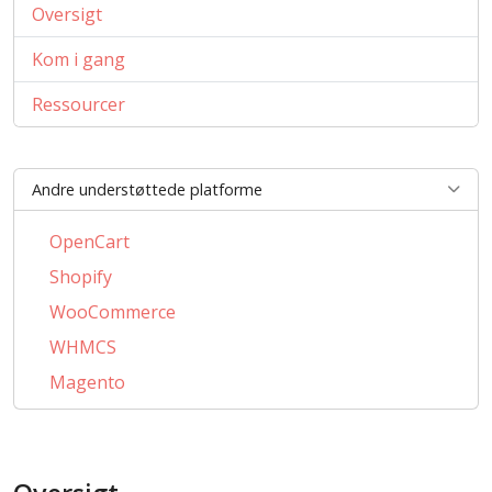
Oversigt
Kom i gang
Ressourcer
Andre understøttede platforme
OpenCart
Shopify
WooCommerce
WHMCS
Magento
PrestaShop
BigCommerce
AbanteCart