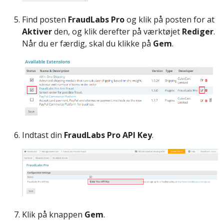
Find posten
FraudLabs Pro
og klik på posten for at
Aktiver
den, og klik derefter på værktøjet
Rediger
.
Når du er færdig, skal du klikke på
Gem
.
Indtast din
FraudLabs Pro API Key
.
Klik på knappen
Gem
.