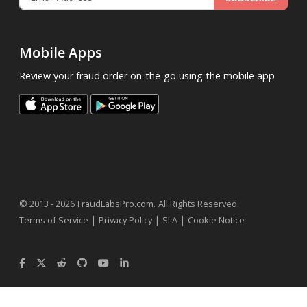
Mobile Apps
Review your fraud order on-the-go using the mobile app
.
© 2013 - 2026
FraudLabsPro.com
All Rights Reserved.
|
|
|
Terms of Service
Privacy Policy
SLA
Cookie Notice