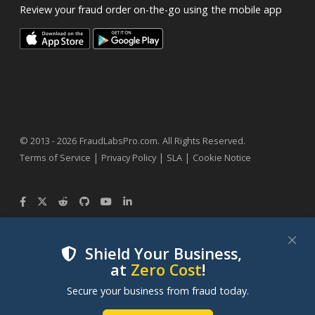
Review your fraud order on-the-go using the mobile app
.
© 2013 - 2026
FraudLabsPro.com
All Rights Reserved.
|
|
|
Terms of Service
Privacy Policy
SLA
Cookie Notice
Shield Your Business,
at
Zero Cost
!
We use cookies to improve your experience on our
Secure your business from fraud today.
websites. By clicking "Accept Cookies", you consent to
our use of cookies. Learn more in our
Cookie Policy
.