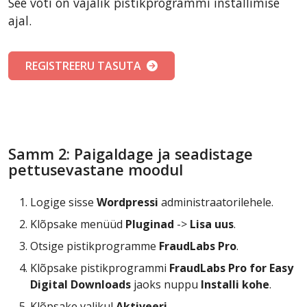
See võti on vajalik pistikprogrammi installimise
ajal.
REGISTREERU TASUTA
Samm 2: Paigaldage ja seadistage
pettusevastane moodul
Logige sisse
Wordpressi
administraatorilehele.
Klõpsake menüüd
Pluginad
->
Lisa uus
.
Otsige pistikprogramme
FraudLabs Pro
.
Klõpsake pistikprogrammi
FraudLabs Pro for Easy
Digital Downloads
jaoks nuppu
Installi kohe
.
Klõpsake valikul
Aktiveeri
.