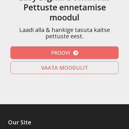
Pettuste ennetamise
moodul
Laadi alla & hankige tasuta kaitse
pettuste eest.
PROOVI
VAATA MOODULIT
Our Site