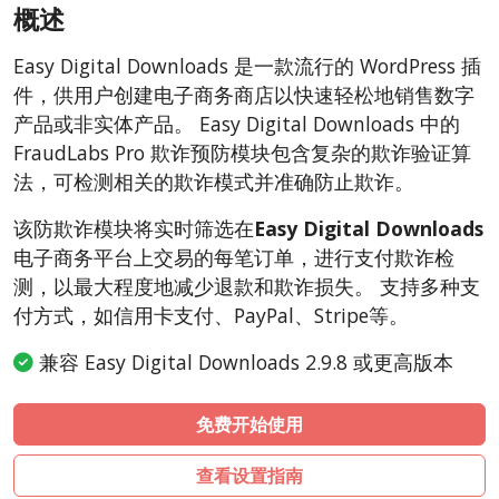
概述
AbanteCart
CubeCart
Easy Digital Downloads 是一款流行的 WordPress 插
LiteCart
件，供用户创建电子商务商店以快速轻松地销售数字
ZenCart
产品或非实体产品。 Easy Digital Downloads 中的
FraudLabs Pro 欺诈预防模块包含复杂的欺诈验证算
PinnacleCart
法，可检测相关的欺诈模式并准确防止欺诈。
FoxyCart
该防欺诈模块将实时筛选在
nopCommerce
Easy Digital Downloads
电子商务平台上交易的每笔订单，进行支付欺诈检
Ecwid by Lightspeed
测，以最大程度地减少退款和欺诈损失。 支持多种支
WISECP
付方式，如信用卡支付、PayPal、Stripe等。
ThirtyBees
兼容 Easy Digital Downloads 2.9.8 或更高版本
Shopware
Sylius
免费开始使用
查看设置指南