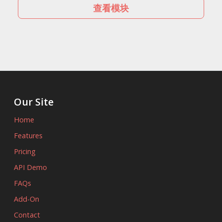
查看模块
Our Site
Home
Features
Pricing
API Demo
FAQs
Add-On
Contact