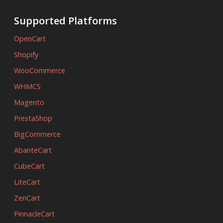
Supported Platforms
OpenCart
Shopify
WooCommerce
WHMCS
Magento
PrestaShop
BigCommerce
AbanteCart
CubeCart
LiteCart
ZenCart
PinnacleCart