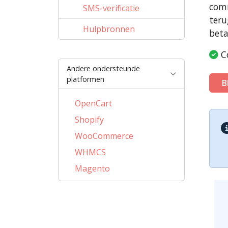
com
SMS-verificatie
teru
Hulpbronnen
beta
Co
Andere ondersteunde
platformen
B
OpenCart
Shopify
WooCommerce
WHMCS
Magento
PrestaShop
BigCommerce
AbanteCart