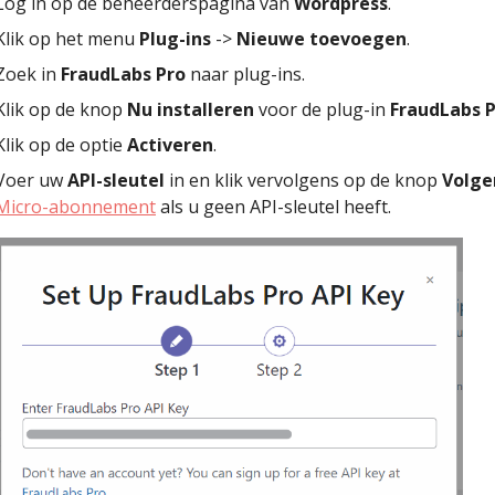
Log in op de beheerderspagina van
Wordpress
.
Klik op het menu
Plug-ins
->
Nieuwe toevoegen
.
Zoek in
FraudLabs Pro
naar plug-ins.
Klik op de knop
Nu installeren
voor de plug-in
FraudLabs P
Klik op de optie
Activeren
.
Voer uw
API-sleutel
in en klik vervolgens op de knop
Volge
Micro-abonnement
als u geen API-sleutel heeft.