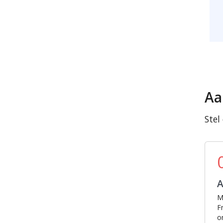
Aa
Stel
M
F
o