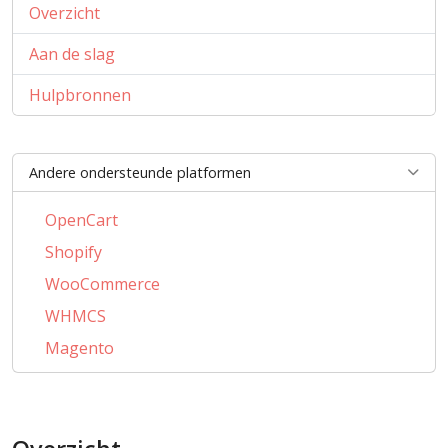
Overzicht
Aan de slag
Hulpbronnen
Andere ondersteunde platformen
OpenCart
Shopify
WooCommerce
WHMCS
Magento
PrestaShop
BigCommerce
AbanteCart