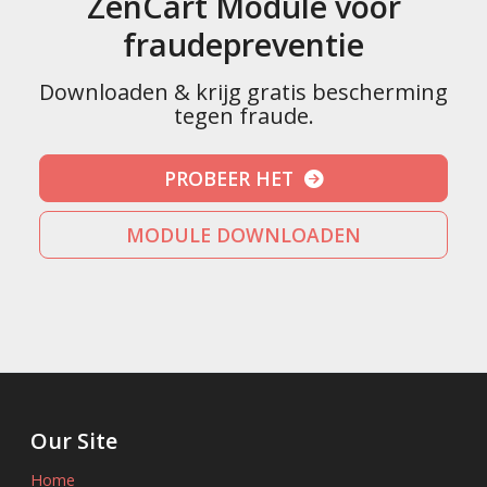
ZenCart Module voor
fraudepreventie
Downloaden & krijg gratis bescherming
tegen fraude.
PROBEER HET
MODULE DOWNLOADEN
Our Site
Home