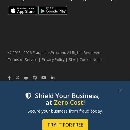
.
© 2013 - 2026
FraudLabsPro.com
All Rights Reserved.
|
|
|
Terms of Service
Privacy Policy
SLA
Cookie Notice
Shield Your Business,
at
Zero Cost
!
We use cookies to improve your experience on our
Secure your business from fraud today.
websites. By clicking "Accept Cookies", you consent to
our use of cookies. Learn more in our
Cookie Policy
.
TRY IT FOR FREE