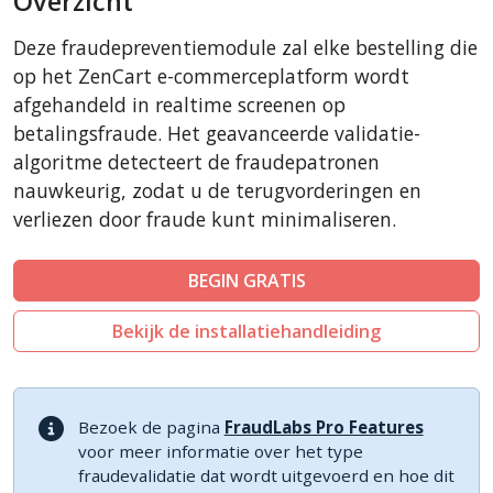
Overzicht
CSCart
Deze fraudepreventiemodule zal elke bestelling die
CubeCart
op het ZenCart e-commerceplatform wordt
LiteCart
afgehandeld in realtime screenen op
betalingsfraude. Het geavanceerde validatie-
PinnacleCart
algoritme detecteert de fraudepatronen
FoxyCart
nauwkeurig, zodat u de terugvorderingen en
Easy Digital Downloads
verliezen door fraude kunt minimaliseren.
nopCommerce
Ecwid by Lightspeed
BEGIN GRATIS
WISECP
Bekijk de installatiehandleiding
ThirtyBees
Shopware
Sylius
Bezoek de pagina
FraudLabs Pro Features
voor meer informatie over het type
fraudevalidatie dat wordt uitgevoerd en hoe dit