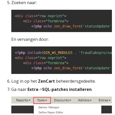
Zoeken naar:
<
div
class
=
"
row noprint
"
>
<
div
class
=
"
formArea
"
>
<?php
echo
zen_draw_form
(
'statusUpdate'
,
En vervangen door:
<?php
include
(
DIR_WS_MODULES
.
'fraudlabspro/sum
<
div
class
=
"
row noprint
"
>
<
div
class
=
"
formArea
"
>
<?php
echo
zen_draw_form
(
'statusUpdate'
,
Log in op het
ZenCart
beheerdersgedeelte.
Ga naar
Extra
->
SQL-patches installeren
.