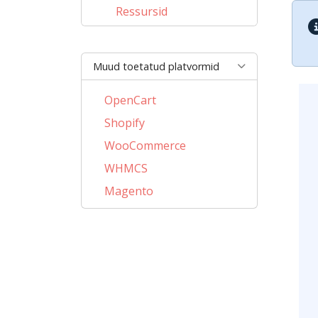
Ressursid
Muud toetatud platvormid
OpenCart
Shopify
WooCommerce
WHMCS
Magento
PrestaShop
BigCommerce
AbanteCart
CubeCart
LiteCart