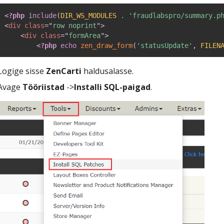
<?php
include
(
DIR_WS_MODULES
.
'fraudlabspro/summary.p
<
div
class
=
"
row noprint
"
>
<
div
class
=
"
formArea
"
>
<?php
echo
zen_draw_form
(
'statusUpdate'
,
FILEN
Logige sisse
ZenCarti
haldusalasse.
Avage
Tööriistad
->
Installi SQL-paigad
.