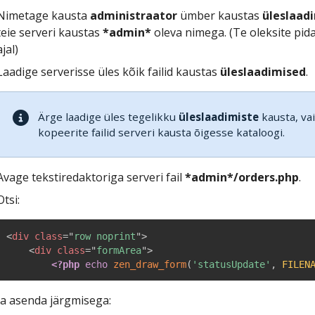
Nimetage kausta
administraator
ümber kaustas
üleslaad
teie serveri kaustas
*admin*
oleva nimega. (Te oleksite pid
ajal)
Laadige serverisse üles kõik failid kaustas
üleslaadimised
.
Ärge laadige üles tegelikku
üleslaadimiste
kausta, vai
kopeerite failid serveri kausta õigesse kataloogi.
Avage tekstiredaktoriga serveri fail
*admin*/orders.php
.
Otsi:
<
div
class
=
"
row noprint
"
>
<
div
class
=
"
formArea
"
>
<?php
echo
zen_draw_form
(
'statusUpdate'
,
FILEN
Ja asenda järgmisega: