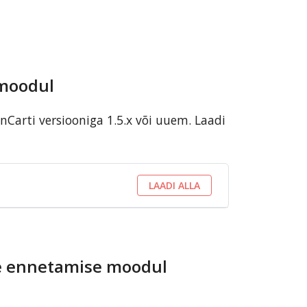
 moodul
arti versiooniga 1.5.x või uuem. Laadi
LAADI ALLA
te ennetamise moodul