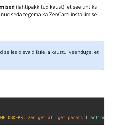
imised
(lahtipakkitud kaust), et see ühtiks
anud seda tegema ka ZenCarti installimise
d selles olevaid faile ja kaustu. Veenduge, et
AME_ORDERS
,
zen_get_all_get_params
(
[
'action'
]
)
.
'action