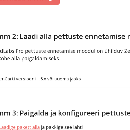
mm 2: Laadi alla pettuste ennetamise
dLabs Pro pettuste ennetamise moodul on ühilduv ZenC
kohe alla paigaldamiseks.
enCarti versiooni 1.5.x või uuema jaoks
mm 3: Paigalda ja konfigureeri pettus
Laadige pakett alla
ja pakkige see lahti.