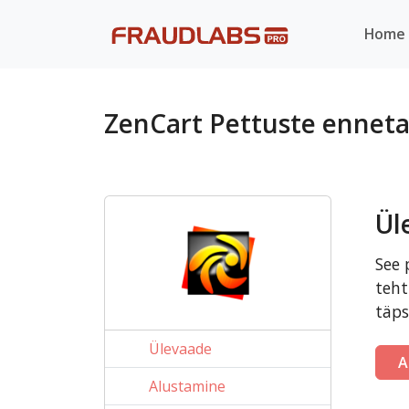
Home
ZenCart Pettuste ennet
Ül
See 
teht
täps
Ülevaade
A
Alustamine