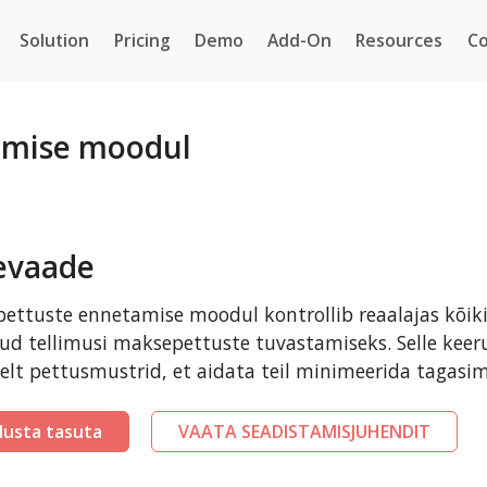
Solution
Pricing
Demo
Add-On
Resources
Co
amise moodul
evaade
pettuste ennetamise moodul kontrollib reaalajas kõik
ud tellimusi maksepettuste tuvastamiseks. Selle keer
elt pettusmustrid, et aidata teil minimeerida tagasim
lusta tasuta
VAATA SEADISTAMISJUHENDIT