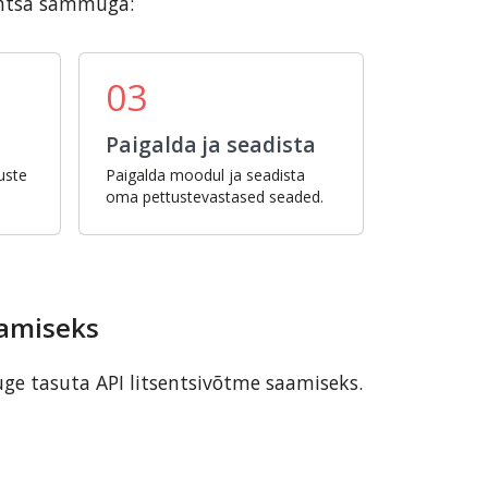
ihtsa sammuga:
03
Paigalda ja seadista
uste
Paigalda moodul ja seadista
oma pettustevastased seaded.
aamiseks
uge tasuta API litsentsivõtme saamiseks.