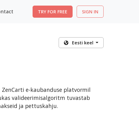
ntact
TRY FOR FREE
SIGN IN
Eesti keel
i ZenCarti e-kaubanduse platvormil
ukas valideerimisalgoritm tuvastab
akseid ja pettuskahju.