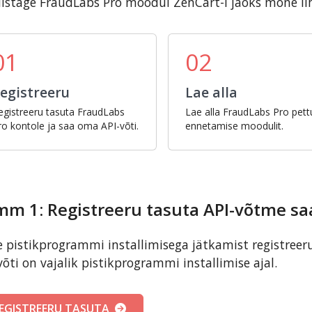
istage FraudLabs Pro moodul ZenCart-i jaoks mõne l
01
02
egistreeru
Lae alla
egistreeru tasuta FraudLabs
Lae alla FraudLabs Pro pett
ro kontole ja saa oma API-võti.
ennetamise moodulit.
mm 1: Registreeru tasuta API-võtme s
 pistikprogrammi installimisega jätkamist registreer
võti on vajalik pistikprogrammi installimise ajal.
EGISTREERU TASUTA