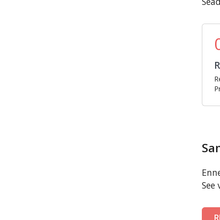
Sead
R
R
P
Sa
Enne
See 
R