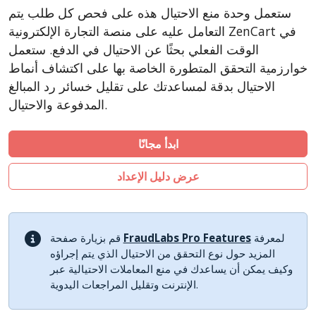
CSCart
ستعمل وحدة منع الاحتيال هذه على فحص كل طلب يتم
CubeCart
التعامل عليه على منصة التجارة الإلكترونية ZenCart في
LiteCart
الوقت الفعلي بحثًا عن الاحتيال في الدفع. ستعمل
خوارزمية التحقق المتطورة الخاصة بها على اكتشاف أنماط
PinnacleCart
الاحتيال بدقة لمساعدتك على تقليل خسائر رد المبالغ
FoxyCart
المدفوعة والاحتيال.
Easy Digital Downloads
nopCommerce
ابدأ مجانًا
Ecwid by Lightspeed
عرض دليل الإعداد
WISECP
ThirtyBees
Shopware
لمعرفة
FraudLabs Pro Features
قم بزيارة صفحة
Sylius
المزيد حول نوع التحقق من الاحتيال الذي يتم إجراؤه
وكيف يمكن أن يساعدك في منع المعاملات الاحتيالية عبر
الإنترنت وتقليل المراجعات اليدوية.