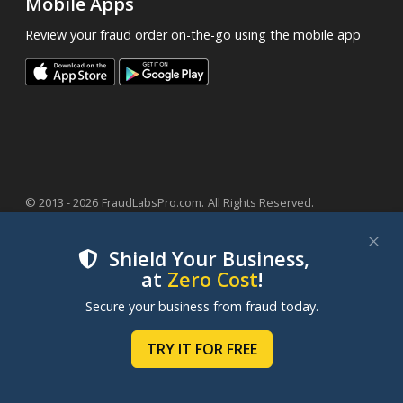
Mobile Apps
Review your fraud order on-the-go using the mobile app
.
© 2013 - 2026
FraudLabsPro.com
All Rights Reserved.
|
|
|
Terms of Service
Privacy Policy
SLA
Cookie Notice
Shield Your Business,
at
Zero Cost
!
We use cookies to improve your experience on our
Secure your business from fraud today.
websites. By clicking "Accept Cookies", you consent to
our use of cookies. Learn more in our
Cookie Policy
.
TRY IT FOR FREE
MANAGE COOKIES
ACCEPT COOKIES