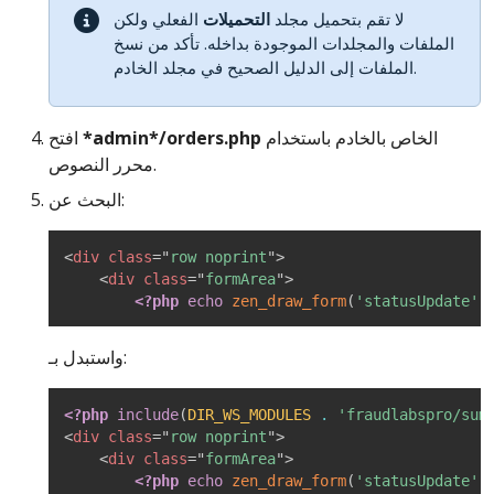
لا تقم بتحميل مجلد
التحميلات
الفعلي ولكن
الملفات والمجلدات الموجودة بداخله. تأكد من نسخ
الملفات إلى الدليل الصحيح في مجلد الخادم.
الخاص بالخادم باستخدام
*admin*/orders.php
افتح
محرر النصوص.
البحث عن:
<
div
class
=
"
row noprint
"
>
<
div
class
=
"
formArea
"
>
<?php
echo
zen_draw_form
(
'statusUpdate'
,
واستبدل بـ:
<?php
include
(
DIR_WS_MODULES
.
'fraudlabspro/sum
<
div
class
=
"
row noprint
"
>
<
div
class
=
"
formArea
"
>
<?php
echo
zen_draw_form
(
'statusUpdate'
,