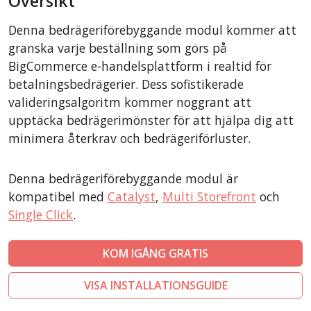
Översikt
CubeCart
Denna bedrägeriförebyggande modul kommer att
LiteCart
granska varje beställning som görs på
ZenCart
BigCommerce e-handelsplattform i realtid för
betalningsbedrägerier. Dess sofistikerade
PinnacleCart
valideringsalgoritm kommer noggrant att
FoxyCart
upptäcka bedrägerimönster för att hjälpa dig att
Easy Digital Downloads
minimera återkrav och bedrägeriförluster.
nopCommerce
Ecwid by Lightspeed
Denna bedrägeriförebyggande modul är
kompatibel med
Catalyst
,
Multi Storefront
och
WISECP
Single Click
.
ThirtyBees
Shopware
KOM IGÅNG GRATIS
Sylius
VISA INSTALLATIONSGUIDE