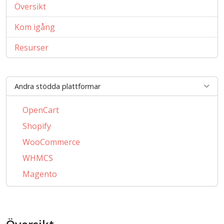
Översikt
Kom igång
Resurser
Andra stödda plattformar
OpenCart
Shopify
WooCommerce
WHMCS
Magento
PrestaShop
AbanteCart
CSCart