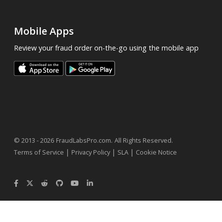
Mobile Apps
Review your fraud order on-the-go using the mobile app
.
© 2013 - 2026
FraudLabsPro.com
All Rights Reserved.
|
|
|
Terms of Service
Privacy Policy
SLA
Cookie Notice