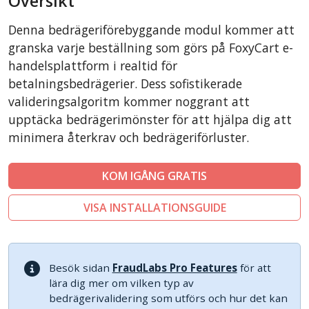
Översikt
CubeCart
Denna bedrägeriförebyggande modul kommer att
LiteCart
granska varje beställning som görs på FoxyCart e-
ZenCart
handelsplattform i realtid för
betalningsbedrägerier. Dess sofistikerade
PinnacleCart
valideringsalgoritm kommer noggrant att
Easy Digital Downloads
upptäcka bedrägerimönster för att hjälpa dig att
nopCommerce
minimera återkrav och bedrägeriförluster.
Ecwid by Lightspeed
WISECP
KOM IGÅNG GRATIS
ThirtyBees
VISA INSTALLATIONSGUIDE
Shopware
Sylius
Besök sidan
FraudLabs Pro Features
för att
lära dig mer om vilken typ av
bedrägerivalidering som utförs och hur det kan