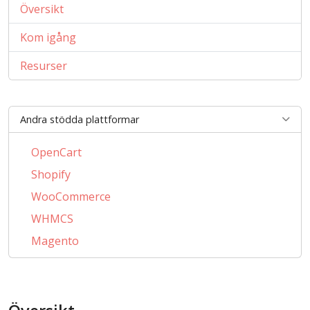
Översikt
Kom igång
Resurser
Andra stödda plattformar
OpenCart
Shopify
WooCommerce
WHMCS
Magento
PrestaShop
BigCommerce
AbanteCart