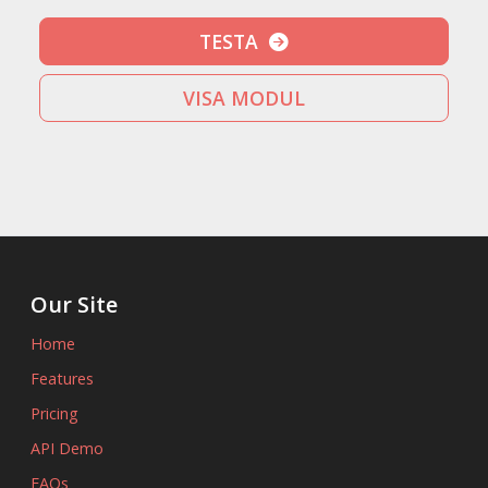
TESTA
VISA MODUL
Our Site
Home
Features
Pricing
API Demo
FAQs