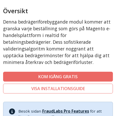
AbanteCart
Översikt
CSCart
CubeCart
Denna bedrägeriförebyggande modul kommer att
LiteCart
granska varje beställning som görs på Magento e-
ZenCart
handelsplattform i realtid för
betalningsbedrägerier. Dess sofistikerade
PinnacleCart
valideringsalgoritm kommer noggrant att
FoxyCart
upptäcka bedrägerimönster för att hjälpa dig att
Easy Digital Downloads
minimera återkrav och bedrägeriförluster.
nopCommerce
Ecwid by Lightspeed
KOM IGÅNG GRATIS
WISECP
VISA INSTALLATIONSGUIDE
ThirtyBees
Shopware
Sylius
Besök sidan
FraudLabs Pro Features
för att