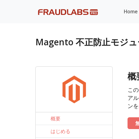
Home
Magento 不正防止モジ
概
この
アル
ンを
概要
はじめる