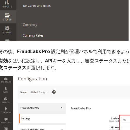
その後、
FraudLabs Pro
設定列が管理パネルで利用できるよう
有効
をはいに設定し、
APIキー
を入力し、審査ステータスまた
文ステータス
を選択します。