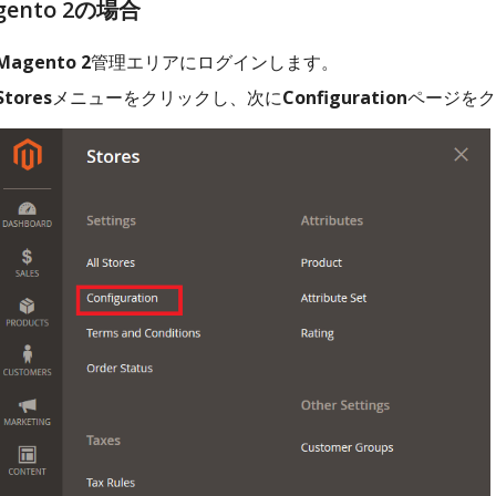
gento 2の場合
Magento 2
管理エリアにログインします。
Stores
メニューをクリックし、次に
Configuration
ページをク