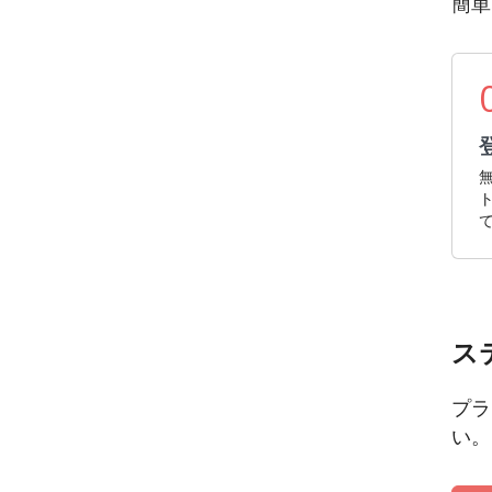
簡単
無
ス
プラ
い。