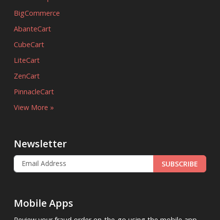
BigCommerce
AbanteCart
CubeCart
LiteCart
ZenCart
PinnacleCart
View More »
Newsletter
SUBSCRIBE
Mobile Apps
Review your fraud order on-the-go using the mobile app