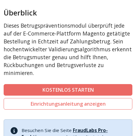
AbanteCart
Überblick
CubeCart
LiteCart
Dieses Betrugspräventionsmodul überprüft jede
ZenCart
auf der E-Commerce-Plattform Magento getätigte
PinnacleCart
Bestellung in Echtzeit auf Zahlungsbetrug. Sein
hochentwickelter Validierungsalgorithmus erkennt
FoxyCart
die Betrugsmuster genau und hilft Ihnen,
Easy Digital Downloads
Rückbuchungen und Betrugsverluste zu
nopCommerce
minimieren.
Ecwid by Lightspeed
WISECP
KOSTENLOS STARTEN
ThirtyBees
Einrichtungsanleitung anzeigen
Shopware
Sylius
Besuchen Sie die Seite
FraudLabs Pro-