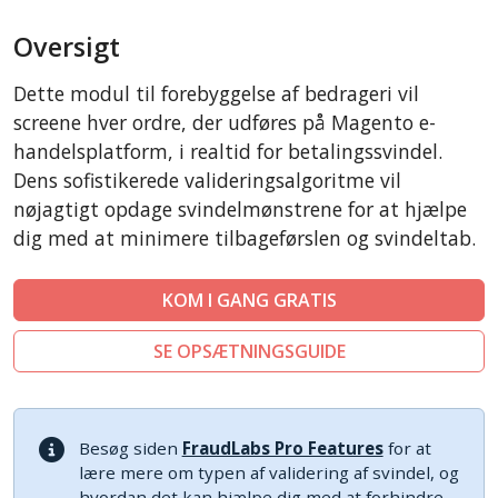
AbanteCart
Oversigt
CubeCart
LiteCart
Dette modul til forebyggelse af bedrageri vil
ZenCart
screene hver ordre, der udføres på Magento e-
PinnacleCart
handelsplatform, i realtid for betalingssvindel.
Dens sofistikerede valideringsalgoritme vil
FoxyCart
nøjagtigt opdage svindelmønstrene for at hjælpe
Easy Digital Downloads
dig med at minimere tilbageførslen og svindeltab.
nopCommerce
Ecwid by Lightspeed
KOM I GANG GRATIS
WISECP
SE OPSÆTNINGSGUIDE
ThirtyBees
Shopware
Sylius
Besøg siden
FraudLabs Pro Features
for at
lære mere om typen af validering af svindel, og
hvordan det kan hjælpe dig med at forhindre