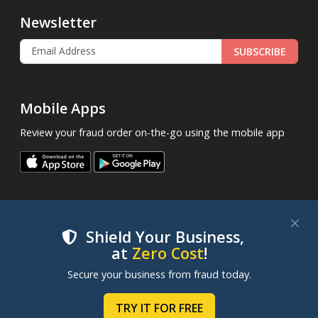
Newsletter
SUBSCRIBE
Mobile Apps
Review your fraud order on-the-go using the mobile app
Shield Your Business,
at
Zero Cost
!
.
© 2013 - 2026
FraudLabsPro.com
All Rights Reserved.
We use cookies to improve your experience on our
Secure your business from fraud today.
|
|
|
Terms of Service
Privacy Policy
SLA
Cookie Notice
websites. By clicking "Accept Cookies", you consent to
our use of cookies. Learn more in our
Cookie Policy
.
TRY IT FOR FREE