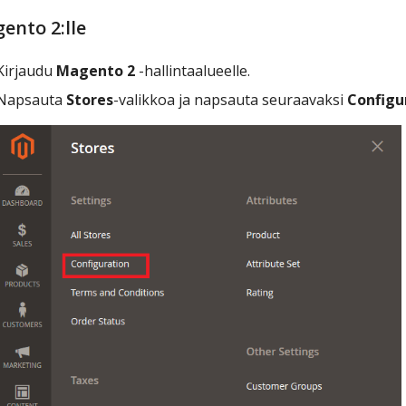
ento 2:lle
Kirjaudu
Magento 2
-hallintaalueelle.
Napsauta
Stores
-valikkoa ja napsauta seuraavaksi
Configu