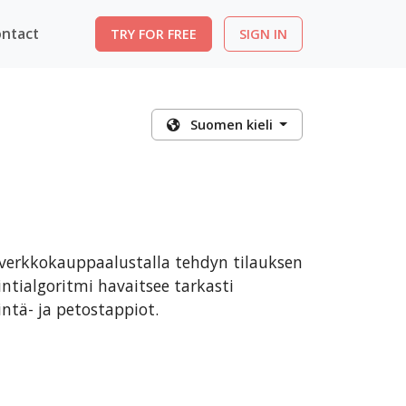
ntact
TRY FOR FREE
SIGN IN
Suomen kieli
verkkokauppaalustalla tehdyn tilauksen
ntialgoritmi havaitsee tarkasti
ntä- ja petostappiot.