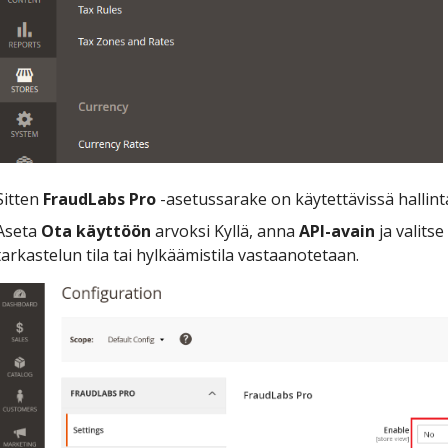
Sitten
FraudLabs Pro
-asetussarake on käytettävissä hallint
Aseta
Ota käyttöön
arvoksi Kyllä, anna
API-avain
ja valitse
tarkastelun tila tai hylkäämistila vastaanotetaan.