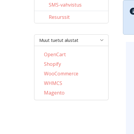
SMS-vahvistus
Resurssit
Muut tuetut alustat
OpenCart
Shopify
WooCommerce
WHMCS
Magento
PrestaShop
BigCommerce
AbanteCart
CubeCart