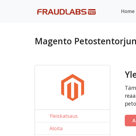
Home
Magento Petostentorju
Yl
Tämä
reaa
peto
Yleiskatsaus
A
Aloita