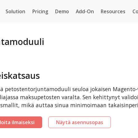
Solution
Pricing
Demo
Add-On
Resources
Co
ntamoduuli
eiskatsaus
 petostentorjuntamoduuli seuloa jokaisen Magento-
liajassa maksupetosten varalta. Sen kehittynyt validoi
smallit, mikä auttaa sinua minimoimaan takaisinperi
loita ilmaiseksi
Näytä asennusopas