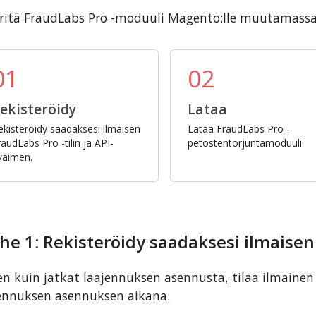
itä FraudLabs Pro -moduuli Magento:lle muutamassa 
01
02
ekisteröidy
Lataa
ekisteröidy saadaksesi ilmaisen
Lataa FraudLabs Pro -
raudLabs Pro -tilin ja API-
petostentorjuntamoduuli.
vaimen.
he 1: Rekisteröidy saadaksesi ilmaise
n kuin jatkat laajennuksen asennusta, tilaa ilmainen 
ennuksen asennuksen aikana.