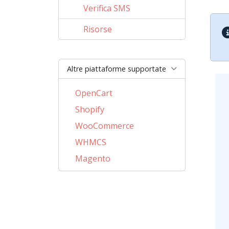
Verifica SMS
Risorse
Altre piattaforme supportate
OpenCart
Shopify
WooCommerce
WHMCS
Magento
PrestaShop
BigCommerce
AbanteCart
CubeCart