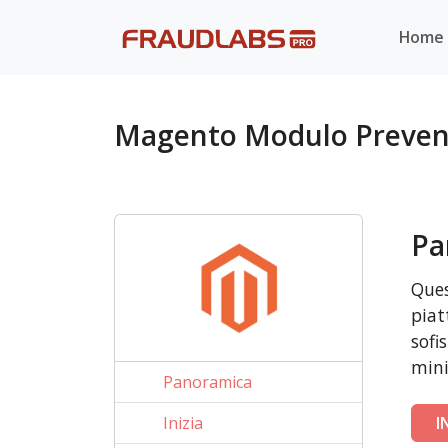
Home
Magento Modulo Prevenz
Pa
Ques
piat
sofi
mini
Panoramica
Inizia
I