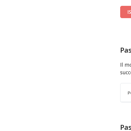
I
Pas
Il m
succ
P
Pas