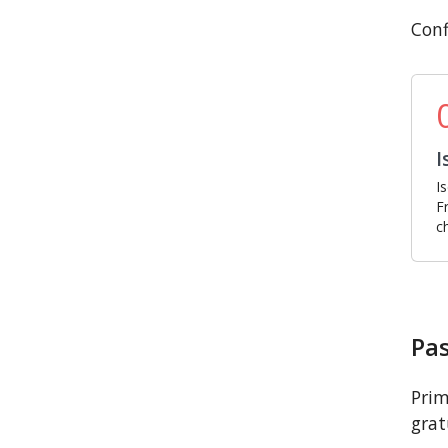
Conf
I
I
F
c
Pas
Prim
grat