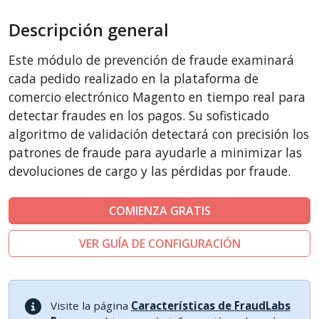
BigCommerce
Descripción general
AbanteCart
CubeCart
Este módulo de prevención de fraude examinará
LiteCart
cada pedido realizado en la plataforma de
ZenCart
comercio electrónico Magento en tiempo real para
detectar fraudes en los pagos. Su sofisticado
PinnacleCart
algoritmo de validación detectará con precisión los
FoxyCart
patrones de fraude para ayudarle a minimizar las
Easy Digital Downloads
devoluciones de cargo y las pérdidas por fraude.
nopCommerce
Ecwid by Lightspeed
COMIENZA GRATIS
WISECP
VER GUÍA DE CONFIGURACIÓN
ThirtyBees
Shopware
Sylius
Visite la página
Características de FraudLabs