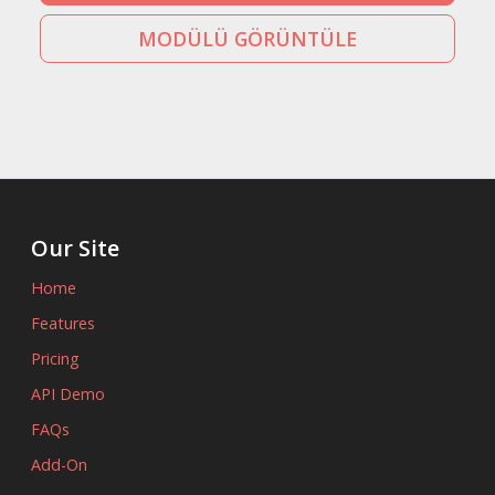
MODÜLÜ GÖRÜNTÜLE
Our Site
Home
Features
Pricing
API Demo
FAQs
Add-On