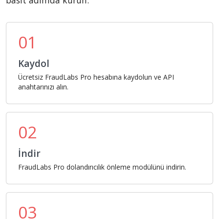
basit adımda kurun:
01
Kaydol
Ücretsiz FraudLabs Pro hesabına kaydolun ve API
anahtarınızı alın.
02
İndir
FraudLabs Pro dolandırıcılık önleme modülünü indirin.
03