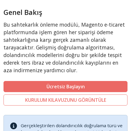
BigCommerce
Genel Bakış
AbanteCart
CubeCart
Bu sahtekarlık önleme modülü, Magento e-ticaret
LiteCart
platformunda işlem gören her siparişi ödeme
ZenCart
sahtekarlığına karşı gerçek zamanlı olarak
tarayacaktır. Gelişmiş doğrulama algoritması,
PinnacleCart
dolandırıcılık modellerini doğru bir şekilde tespit
FoxyCart
ederek ters ibraz ve dolandırıcılık kayıplarını en
Easy Digital Downloads
aza indirmenize yardımcı olur.
nopCommerce
Ecwid by Lightspeed
Ücretsiz Başlayın
WISECP
KURULUM KILAVUZUNU GÖRÜNTÜLE
ThirtyBees
Shopware
Sylius
Gerçekleştirilen dolandırıcılık doğrulama türü ve