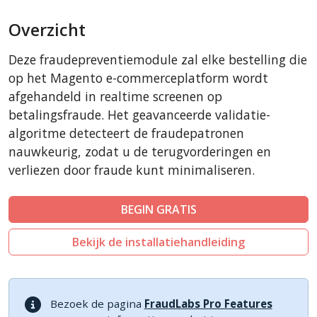
BigCommerce
Overzicht
AbanteCart
CubeCart
Deze fraudepreventiemodule zal elke bestelling die
LiteCart
op het Magento e-commerceplatform wordt
ZenCart
afgehandeld in realtime screenen op
betalingsfraude. Het geavanceerde validatie-
PinnacleCart
algoritme detecteert de fraudepatronen
FoxyCart
nauwkeurig, zodat u de terugvorderingen en
Easy Digital Downloads
verliezen door fraude kunt minimaliseren.
nopCommerce
Ecwid by Lightspeed
BEGIN GRATIS
WISECP
Bekijk de installatiehandleiding
ThirtyBees
Shopware
Sylius
Bezoek de pagina
FraudLabs Pro Features