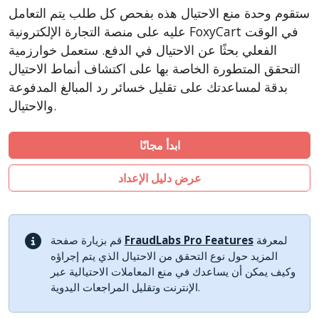
CSCart
ستقوم وحدة منع الاحتيال هذه بفحص كل طلب يتم التعامل
CubeCart
عليه على منصة التجارة الإلكترونية FoxyCart في الوقت
LiteCart
الفعلي بحثًا عن الاحتيال في الدفع. ستعمل خوارزمية
التحقق المتطورة الخاصة بها على اكتشاف أنماط الاحتيال
ZenCart
بدقة لمساعدتك على تقليل خسائر رد المبالغ المدفوعة
PinnacleCart
والاحتيال.
Easy Digital Downloads
nopCommerce
ابدأ مجانًا
Ecwid by Lightspeed
عرض دليل الإعداد
WISECP
ThirtyBees
Shopware
لمعرفة
FraudLabs Pro Features
قم بزيارة صفحة
Sylius
المزيد حول نوع التحقق من الاحتيال الذي يتم إجراؤه
وكيف يمكن أن يساعدك في منع المعاملات الاحتيالية عبر
الإنترنت وتقليل المراجعات اليدوية.