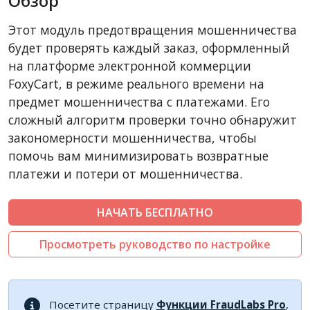
Обзор
CubeCart
Этот модуль предотвращения мошенничества
LiteCart
будет проверять каждый заказ, оформленный
ZenCart
на платформе электронной коммерции
FoxyCart, в режиме реального времени на
PinnacleCart
предмет мошенничества с платежами. Его
Easy Digital Downloads
сложный алгоритм проверки точно обнаружит
nopCommerce
закономерности мошенничества, чтобы
Ecwid by Lightspeed
помочь вам минимизировать возвратные
платежи и потери от мошенничества.
WISECP
ThirtyBees
НАЧАТЬ БЕСПЛАТНО
Shopware
Sylius
Просмотреть руководство по настройке
Посетите страницу
Функции FraudLabs Pro
,