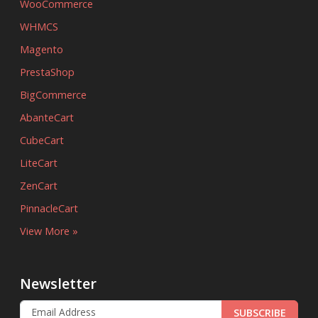
WooCommerce
WHMCS
Magento
PrestaShop
BigCommerce
AbanteCart
CubeCart
LiteCart
ZenCart
PinnacleCart
View More »
Newsletter
SUBSCRIBE