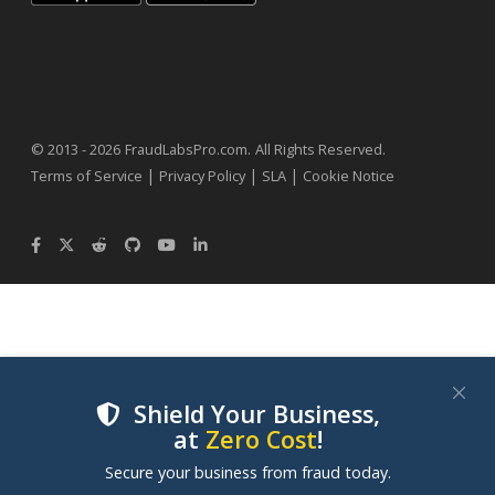
.
© 2013 - 2026
FraudLabsPro.com
All Rights Reserved.
|
|
|
Terms of Service
Privacy Policy
SLA
Cookie Notice
Shield Your Business,
at
Zero Cost
!
We use cookies to improve your experience on our
Secure your business from fraud today.
websites. By clicking "Accept Cookies", you consent to