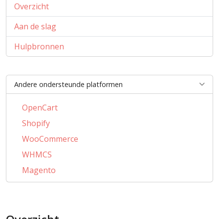
Overzicht
Aan de slag
Hulpbronnen
Andere ondersteunde platformen
OpenCart
Shopify
WooCommerce
WHMCS
Magento
PrestaShop
BigCommerce
AbanteCart