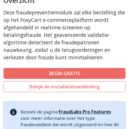
Overzicht
CubeCart
Deze fraudepreventiemodule zal elke bestelling die
LiteCart
op het FoxyCart e-commerceplatform wordt
ZenCart
afgehandeld in realtime screenen op
betalingsfraude. Het geavanceerde validatie-
PinnacleCart
algoritme detecteert de fraudepatronen
Easy Digital Downloads
nauwkeurig, zodat u de terugvorderingen en
nopCommerce
verliezen door fraude kunt minimaliseren.
Ecwid by Lightspeed
WISECP
BEGIN GRATIS
ThirtyBees
Bekijk de installatiehandleiding
Shopware
Sylius
Bezoek de pagina
FraudLabs Pro Features
voor meer informatie over het type
fraudevalidatie dat wordt uitgevoerd en hoe dit