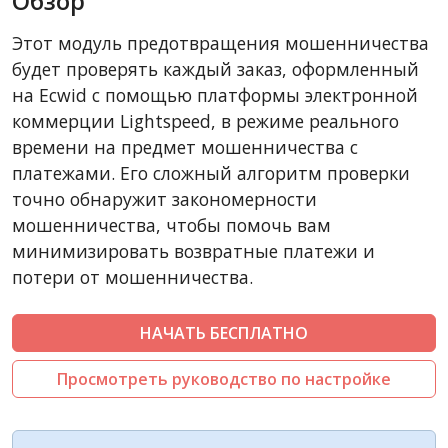
Обзор
CubeCart
Этот модуль предотвращения мошенничества
LiteCart
будет проверять каждый заказ, оформленный
ZenCart
на Ecwid с помощью платформы электронной
коммерции Lightspeed, в режиме реального
PinnacleCart
времени на предмет мошенничества с
FoxyCart
платежами. Его сложный алгоритм проверки
Easy Digital Downloads
точно обнаружит закономерности
nopCommerce
мошенничества, чтобы помочь вам
минимизировать возвратные платежи и
WISECP
потери от мошенничества.
ThirtyBees
Shopware
НАЧАТЬ БЕСПЛАТНО
Sylius
Просмотреть руководство по настройке