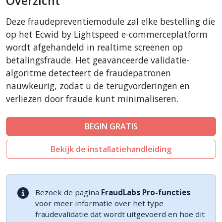
Overzicht
CubeCart
Deze fraudepreventiemodule zal elke bestelling die
LiteCart
op het Ecwid by Lightspeed e-commerceplatform
ZenCart
wordt afgehandeld in realtime screenen op
betalingsfraude. Het geavanceerde validatie-
PinnacleCart
algoritme detecteert de fraudepatronen
FoxyCart
nauwkeurig, zodat u de terugvorderingen en
Easy Digital Downloads
verliezen door fraude kunt minimaliseren.
nopCommerce
WISECP
BEGIN GRATIS
ThirtyBees
Bekijk de installatiehandleiding
Shopware
Sylius
Bezoek de pagina
FraudLabs Pro-functies
voor meer informatie over het type
fraudevalidatie dat wordt uitgevoerd en hoe dit