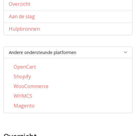
Overzicht
Aan de slag
Hulpbronnen
Andere ondersteunde platformen
OpenCart
Shopify
WooCommerce
WHMCS
Magento
PrestaShop
BigCommerce
AbanteCart