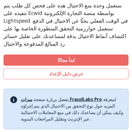
CubeCart
ستعمل وحدة منع الاحتيال هذه على فحص كل طلب يتم
LiteCart
تنفيذه على Ecwid بواسطة منصة التجارة الإلكترونية
ZenCart
Lightspeed في الوقت الفعلي بحثًا عن الاحتيال في الدفع.
ستعمل خوارزمية التحقق المتطورة الخاصة بها على
PinnacleCart
اكتشاف أنماط الاحتيال بدقة لمساعدتك على تقليل خسائر
FoxyCart
رد المبالغ المدفوعة والاحتيال.
Easy Digital Downloads
nopCommerce
ابدأ مجانًا
WISECP
عرض دليل الإعداد
ThirtyBees
Shopware
Sylius
لمعرفة
ميزات FraudLabs Pro
تفضل بزيارة صفحة
المزيد حول نوع التحقق من الاحتيال الذي يتم إجراؤه
وكيف يمكن أن يساعدك ذلك في منع المعاملات الاحتيالية
عبر الإنترنت وتقليل المراجعات اليدوية.