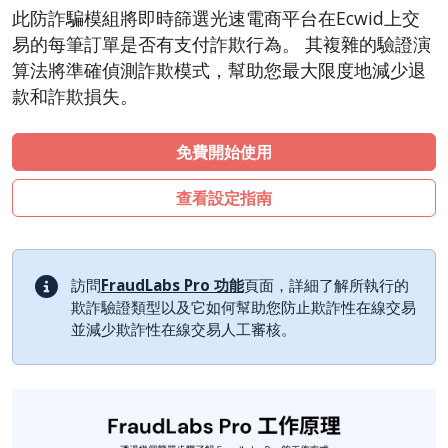
CubeCart
此防詐騙模組將即時篩選光速電商平台在Ecwid上交
LiteCart
易的每筆訂單是否有支付詐欺行為。 其複雜的驗證演
ZenCart
算法將準確偵測詐欺模式，幫助您最大限度地減少退
款和詐欺損失。
PinnacleCart
FoxyCart
免費開始使用
Easy Digital Downloads
nopCommerce
查看設定指南
WISECP
ThirtyBees
訪問
FraudLabs Pro 功能
頁面，詳細了解所執行的
Shopware
欺詐驗證類型以及它如何幫助您防止欺詐性在線交易
Sylius
並減少欺詐性在線交易人工審核。