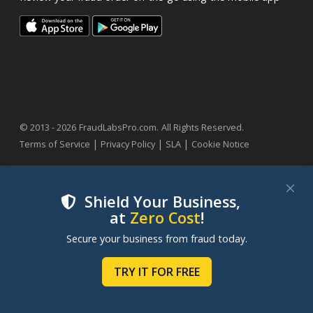
.
© 2013 - 2026
FraudLabsPro.com
All Rights Reserved.
|
|
|
Terms of Service
Privacy Policy
SLA
Cookie Notice
Shield Your Business,
at
Zero Cost
!
We use cookies to improve your experience on our
Secure your business from fraud today.
websites. By clicking "Accept Cookies", you consent to
our use of cookies. Learn more in our
Cookie Policy
.
TRY IT FOR FREE
MANAGE COOKIES
ACCEPT COOKIES