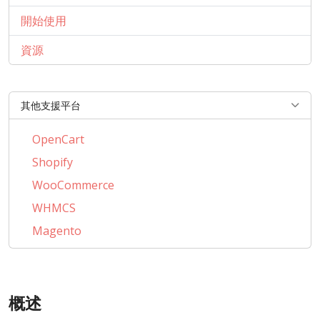
開始使用
資源
其他支援平台
OpenCart
Shopify
WooCommerce
WHMCS
Magento
PrestaShop
BigCommerce
概述
AbanteCart