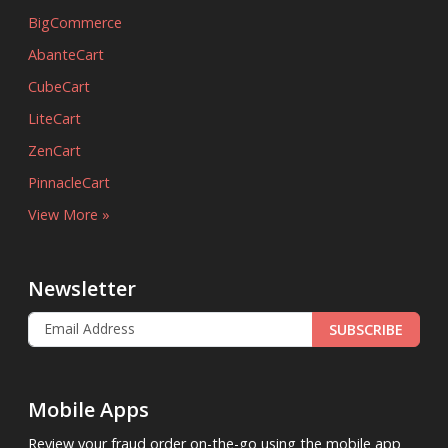
BigCommerce
AbanteCart
CubeCart
LiteCart
ZenCart
PinnacleCart
View More »
Newsletter
SUBSCRIBE
Mobile Apps
Review your fraud order on-the-go using the mobile app