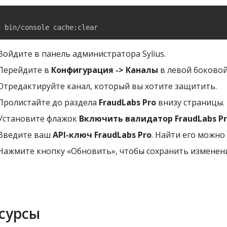
bin/console cache:clear
Войдите в панель администратора Sylius.
Перейдите в
Конфигурация -> Каналы
в левой боковой
Отредактируйте канал, который вы хотите защитить.
Пролистайте до раздела
FraudLabs Pro
внизу страницы.
Установите флажок
Включить валидатор FraudLabs P
Введите ваш
API-ключ FraudLabs Pro
. Найти его можно
Нажмите кнопку «Обновить», чтобы сохранить изменени
сурсы