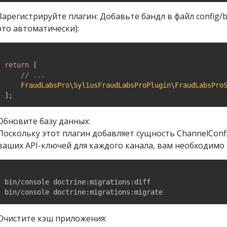
Зарегистрируйте плагин: Добавьте бандл в файл config/bu
это автоматически):
return
[
// ...
FraudLabsPro
\
SyliusFraudLabsProPlugin
\
FraudLabsPro
]
;
Обновите базу данных:
Поскольку этот плагин добавляет сущность ChannelConfi
ваших API-ключей для каждого канала, вам необходимо
bin/console doctrine:migrations:diff

bin/console doctrine:migrations:migrate
Очистите кэш приложения: