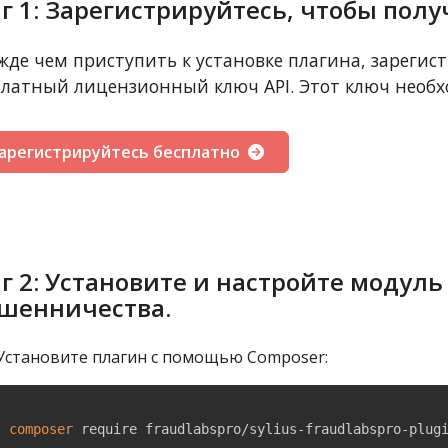
г 1: Зарегистрируйтесь, чтобы пол
жде чем приступить к установке плагина, зарегис
платный лицензионный ключ API. Этот ключ необх
арегистрируйтесь бесплатно
г 2: Установите и настройте модул
шенничества.
Установите плагин с помощью Composer:
composer
 require fraudlabspro/sylius-fraudlabspro-plug