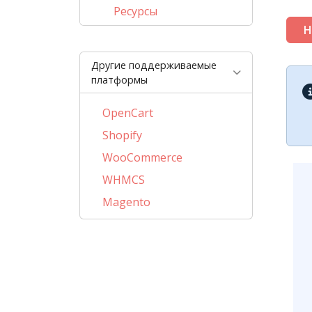
Ресурсы
Н
Другие поддерживаемые
платформы
OpenCart
Shopify
WooCommerce
WHMCS
Magento
PrestaShop
BigCommerce
AbanteCart
CubeCart