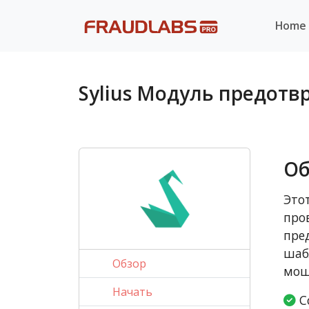
Home
Sylius Модуль предот
Об
Это
про
пре
шаб
Обзор
мош
Начать
Со