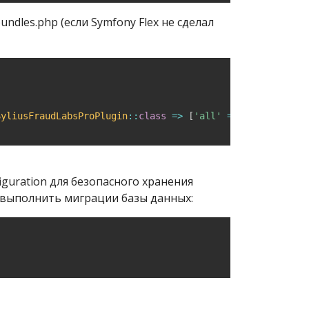
ndles.php (если Symfony Flex не сделал
SyliusFraudLabsProPlugin
::
class
=>
[
'all'
=>
true
]
,
guration для безопасного хранения
 выполнить миграции базы данных: