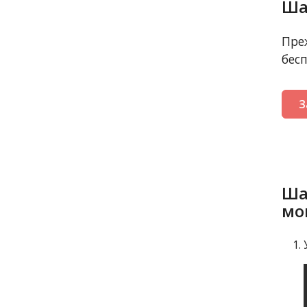
Ша
Пре
бес
З
Ша
мо