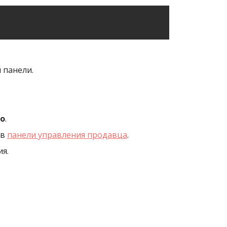
 панели.
ro
.
 в
панели управления продавца
.
я.