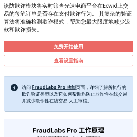
CubeCart
该防欺诈模块将实时筛查光速电商平台在Ecwid上交
LiteCart
易的每笔订单是否存在支付欺诈行为。 其复杂的验证
ZenCart
算法将准确检测欺诈模式，帮助您最大限度地减少退
款和欺诈损失。
PinnacleCart
FoxyCart
免费开始使用
Easy Digital Downloads
nopCommerce
查看设置指南
WISECP
ThirtyBees
访问
FraudLabs Pro 功能
页面，详细了解所执行的
Shopware
欺诈验证类型以及它如何帮助您防止欺诈性在线交易
Sylius
并减少欺诈性在线交易 人工审核。