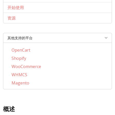
开始使用
资源
其他支持的平台
OpenCart
Shopify
WooCommerce
WHMCS
Magento
PrestaShop
BigCommerce
概述
AbanteCart