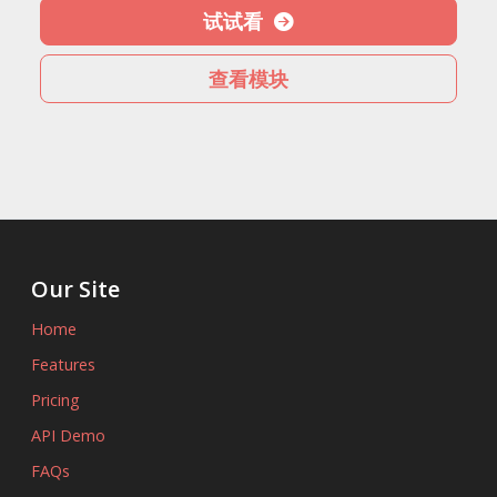
试试看
查看模块
Our Site
Home
Features
Pricing
API Demo
FAQs