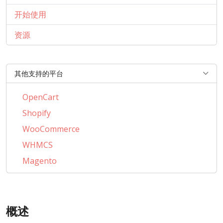
开始使用
资源
其他支持的平台
OpenCart
Shopify
WooCommerce
WHMCS
Magento
PrestaShop
BigCommerce
概述
AbanteCart