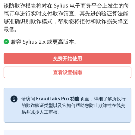
CSCart
该防欺诈模块将对在 Sylius 电子商务平台上发生的每
CubeCart
笔订单进行实时支付欺诈筛查。其先进的验证算法能
LiteCart
够准确识别欺诈模式，帮助您将拒付和欺诈损失降至
最低。
ZenCart
PinnacleCart
兼容 Sylius 2.x 或更高版本。
FoxyCart
免费开始使用
Easy Digital Downloads
nopCommerce
查看设置指南
Ecwid by Lightspeed
WISECP
ThirtyBees
请访问
FraudLabs Pro 功能
页面，详细了解所执行
的欺诈验证类型以及它如何帮助您防止欺诈性在线交
Shopware
易并减少人工审核。