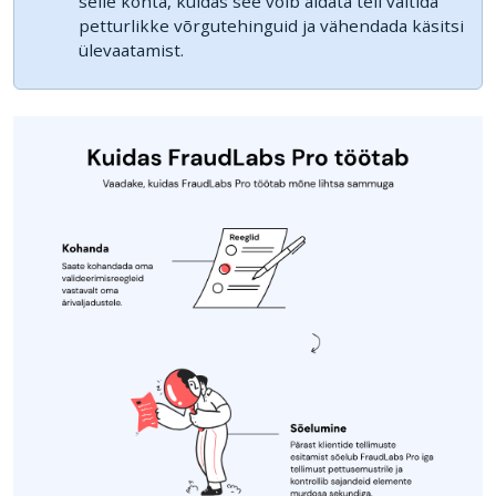
selle kohta, kuidas see võib aidata teil vältida
petturlikke võrgutehinguid ja vähendada käsitsi
ülevaatamist.