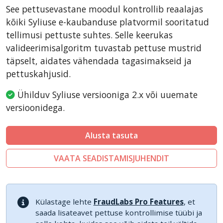
CubeCart
See pettusevastane moodul kontrollib reaalajas
LiteCart
kõiki Syliuse e-kaubanduse platvormil sooritatud
ZenCart
tellimusi pettuste suhtes. Selle keerukas
valideerimisalgoritm tuvastab pettuse mustrid
PinnacleCart
täpselt, aidates vähendada tagasimakseid ja
FoxyCart
pettuskahjusid.
Easy Digital Downloads
Ühilduv Syliuse versiooniga 2.x või uuemate
nopCommerce
versioonidega.
Ecwid by Lightspeed
WISECP
Alusta tasuta
ThirtyBees
VAATA SEADISTAMISJUHENDIT
Shopware
Külastage lehte
FraudLabs Pro Features
, et
saada lisateavet pettuse kontrollimise tüübi ja