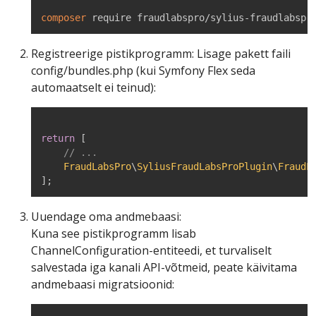
composer
 require fraudlabspro/sylius-fraudlabspr
Registreerige pistikprogramm: Lisage pakett faili
config/bundles.php (kui Symfony Flex seda
automaatselt ei teinud):
return
[
// ...
FraudLabsPro
\
SyliusFraudLabsProPlugin
\
FraudL
]
;
Uuendage oma andmebaasi:
Kuna see pistikprogramm lisab
ChannelConfiguration-entiteedi, et turvaliselt
salvestada iga kanali API-võtmeid, peate käivitama
andmebaasi migratsioonid: