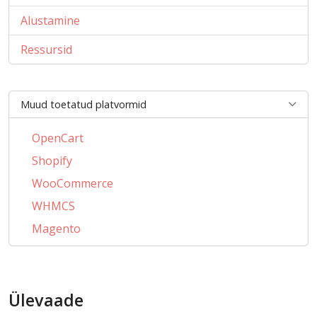
Alustamine
Ressursid
Muud toetatud platvormid
OpenCart
Shopify
WooCommerce
WHMCS
Magento
PrestaShop
BigCommerce
Ülevaade
AbanteCart