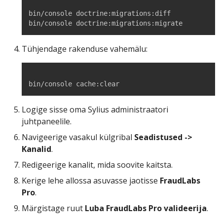
bin/console doctrine:migrations:diff

bin/console doctrine:migrations:migrate
Tühjendage rakenduse vahemälu:
bin/console cache:clear
Logige sisse oma Sylius administraatori
juhtpaneelile.
Navigeerige vasakul külgribal
Seadistused ->
Kanalid
.
Redigeerige kanalit, mida soovite kaitsta.
Kerige lehe allossa asuvasse jaotisse
FraudLabs
Pro
.
Märgistage ruut
Luba FraudLabs Pro valideerija
.