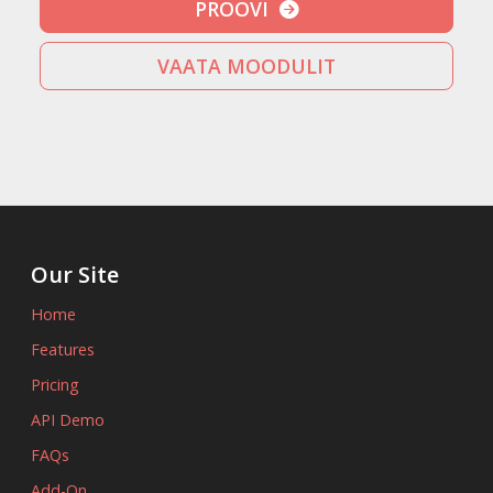
PROOVI
VAATA MOODULIT
Our Site
Home
Features
Pricing
API Demo
FAQs
Add-On