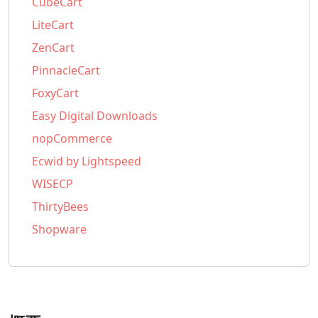
CubeCart
LiteCart
ZenCart
PinnacleCart
FoxyCart
Easy Digital Downloads
nopCommerce
Ecwid by Lightspeed
WISECP
ThirtyBees
Shopware