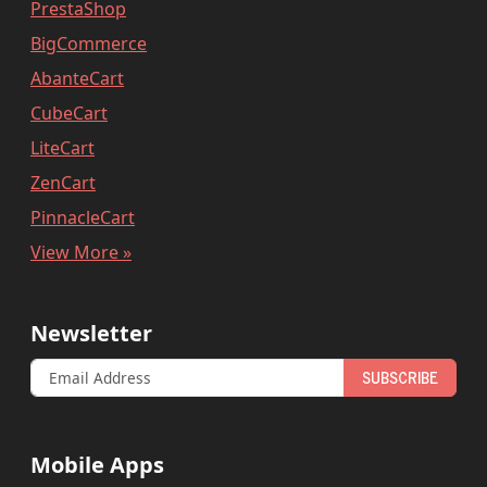
PrestaShop
BigCommerce
AbanteCart
CubeCart
LiteCart
ZenCart
PinnacleCart
View More »
Newsletter
SUBSCRIBE
Mobile Apps