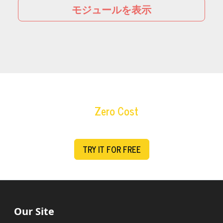
モジュールを表示
Shield Your Business,
at
Zero Cost
!
Secure your business from fraud today.
TRY IT FOR FREE
Our Site