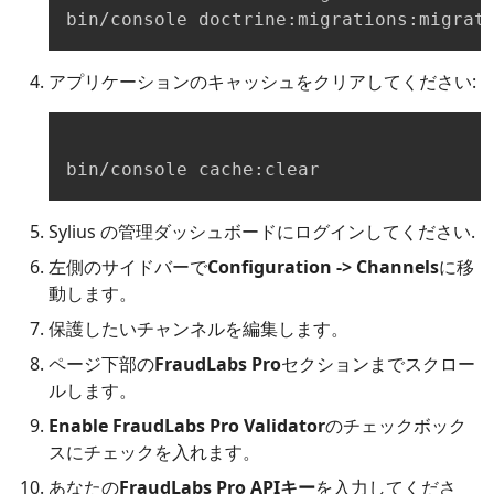
bin/console doctrine:migrations:migrat
アプリケーションのキャッシュをクリアしてください:
bin/console cache:clear
Sylius の管理ダッシュボードにログインしてください.
左側のサイドバーで
Configuration -> Channels
に移
動します。
保護したいチャンネルを編集します。
ページ下部の
FraudLabs Pro
セクションまでスクロー
ルします。
Enable FraudLabs Pro Validator
のチェックボック
スにチェックを入れます。
あなたの
FraudLabs Pro APIキー
を入力してくださ