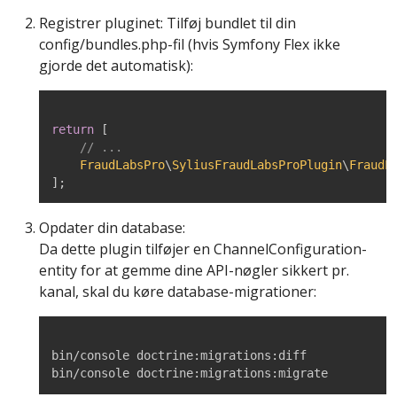
Registrer pluginet: Tilføj bundlet til din
config/bundles.php-fil (hvis Symfony Flex ikke
gjorde det automatisk):
return
[
// ...
FraudLabsPro
\
SyliusFraudLabsProPlugin
\
FraudL
]
;
Opdater din database:
Da dette plugin tilføjer en ChannelConfiguration-
entity for at gemme dine API-nøgler sikkert pr.
kanal, skal du køre database-migrationer:
bin/console doctrine:migrations:diff

bin/console doctrine:migrations:migrate