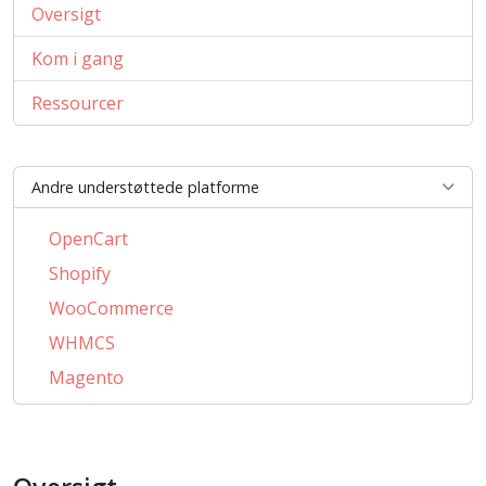
Oversigt
Kom i gang
Ressourcer
Andre understøttede platforme
OpenCart
Shopify
WooCommerce
WHMCS
Magento
PrestaShop
BigCommerce
AbanteCart