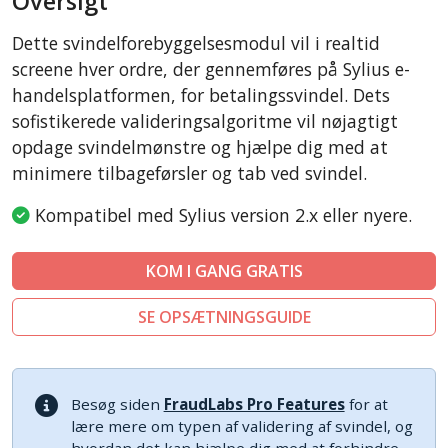
Oversigt
CubeCart
Dette svindelforebyggelsesmodul vil i realtid
LiteCart
screene hver ordre, der gennemføres på Sylius e-
ZenCart
handelsplatformen, for betalingssvindel. Dets
sofistikerede valideringsalgoritme vil nøjagtigt
PinnacleCart
opdage svindelmønstre og hjælpe dig med at
FoxyCart
minimere tilbageførsler og tab ved svindel.
Easy Digital Downloads
Kompatibel med Sylius version 2.x eller nyere.
nopCommerce
Ecwid by Lightspeed
KOM I GANG GRATIS
WISECP
ThirtyBees
SE OPSÆTNINGSGUIDE
Shopware
Besøg siden
FraudLabs Pro Features
for at
lære mere om typen af validering af svindel, og
hvordan det kan hjælpe dig med at forhindre