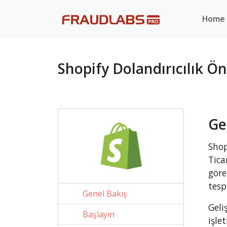
Home
Shopify Dolandırıcılık 
Ge
Shop
Tica
göre
tesp
Genel Bakış
Geli
Başlayın
işle