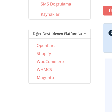
SMS Doğrulama
Ü
Kaynaklar
Diğer Desteklenen Platformlar
OpenCart
Shopify
WooCommerce
WHMCS
Magento
PrestaShop
BigCommerce
AbanteCart
CSCart