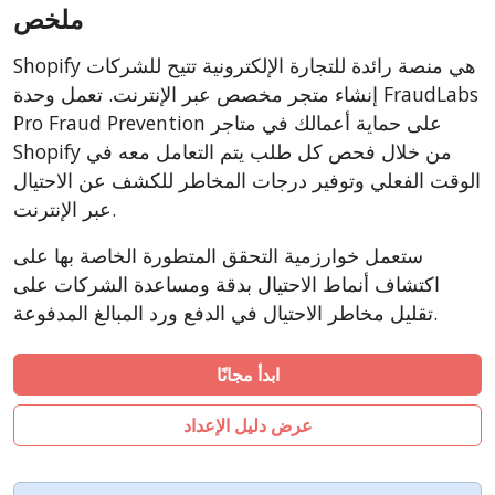
AbanteCart
ملخص
CubeCart
Shopify هي منصة رائدة للتجارة الإلكترونية تتيح للشركات
LiteCart
إنشاء متجر مخصص عبر الإنترنت. تعمل وحدة FraudLabs
ZenCart
Pro Fraud Prevention على حماية أعمالك في متاجر
Shopify من خلال فحص كل طلب يتم التعامل معه في
PinnacleCart
الوقت الفعلي وتوفير درجات المخاطر للكشف عن الاحتيال
FoxyCart
عبر الإنترنت.
Easy Digital Downloads
ستعمل خوارزمية التحقق المتطورة الخاصة بها على
nopCommerce
اكتشاف أنماط الاحتيال بدقة ومساعدة الشركات على
Ecwid by Lightspeed
تقليل مخاطر الاحتيال في الدفع ورد المبالغ المدفوعة.
WISECP
ThirtyBees
ابدأ مجانًا
Shopware
عرض دليل الإعداد
Sylius