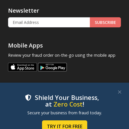
Newsletter
SUBSCRIBE
Mobile Apps
Review your fraud order on-the-go using the mobile app
Shield Your Business,
at
Zero Cost
!
.
© 2013 - 2026
FraudLabsPro.com
All Rights Reserved.
We use cookies to improve your experience on our
Secure your business from fraud today.
|
|
|
websites. By clicking "Accept Cookies", you consent to
Terms of Service
Privacy Policy
SLA
Cookie Notice
our use of cookies. Learn more in our
Cookie Policy
.
TRY IT FOR FREE