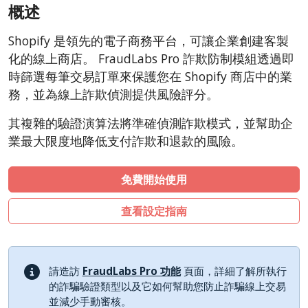
概述
AbanteCart
CSCart
Shopify 是領先的電子商務平台，可讓企業創建客製
CubeCart
化的線上商店。 FraudLabs Pro 詐欺防制模組透過即
LiteCart
時篩選每筆交易訂單來保護您在 Shopify 商店中的業
務，並為線上詐欺偵測提供風險評分。
ZenCart
PinnacleCart
其複雜的驗證演算法將準確偵測詐欺模式，並幫助企
業最大限度地降低支付詐欺和退款的風險。
FoxyCart
Easy Digital Downloads
免費開始使用
nopCommerce
Ecwid by Lightspeed
查看設定指南
WISECP
ThirtyBees
請造訪
FraudLabs Pro 功能
頁面，詳細了解所執行
Shopware
的詐騙驗證類型以及它如何幫助您防止詐騙線上交易
Sylius
並減少手動審核。