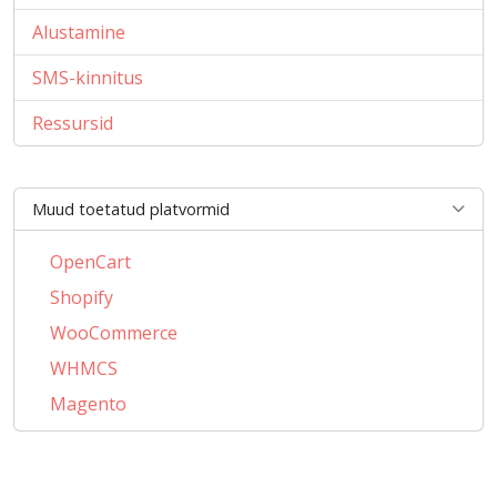
Alustamine
SMS-kinnitus
Ressursid
Muud toetatud platvormid
OpenCart
Shopify
WooCommerce
WHMCS
Magento
PrestaShop
BigCommerce