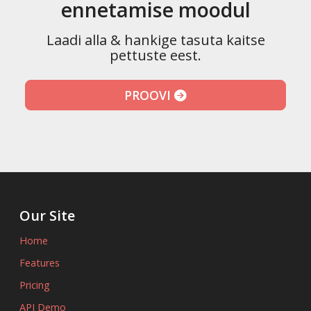
ennetamise moodul
Laadi alla & hankige tasuta kaitse
pettuste eest.
PROOVI
Our Site
Home
Features
Pricing
API Demo