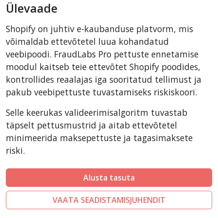
Ülevaade
AbanteCart
CSCart
Shopify on juhtiv e-kaubanduse platvorm, mis
CubeCart
võimaldab ettevõtetel luua kohandatud
LiteCart
veebipoodi. FraudLabs Pro pettuste ennetamise
moodul kaitseb teie ettevõtet Shopify poodides,
ZenCart
kontrollides reaalajas iga sooritatud tellimust ja
PinnacleCart
pakub veebipettuste tuvastamiseks riskiskoori.
FoxyCart
Selle keerukas valideerimisalgoritm tuvastab
Easy Digital Downloads
täpselt pettusmustrid ja aitab ettevõtetel
nopCommerce
minimeerida maksepettuste ja tagasimaksete
Ecwid by Lightspeed
riski.
WISECP
ThirtyBees
Alusta tasuta
Shopware
VAATA SEADISTAMISJUHENDIT
Sylius