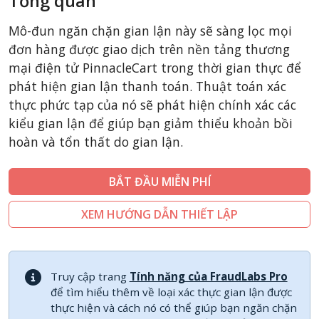
Tổng quan
CSCart
Mô-đun ngăn chặn gian lận này sẽ sàng lọc mọi
CubeCart
đơn hàng được giao dịch trên nền tảng thương
LiteCart
mại điện tử PinnacleCart trong thời gian thực để
phát hiện gian lận thanh toán. Thuật toán xác
ZenCart
thực phức tạp của nó sẽ phát hiện chính xác các
PinnacleCart
kiểu gian lận để giúp bạn giảm thiểu khoản bồi
FoxyCart
hoàn và tổn thất do gian lận.
Easy Digital Downloads
nopCommerce
BẮT ĐẦU MIỄN PHÍ
Ecwid by Lightspeed
XEM HƯỚNG DẪN THIẾT LẬP
WISECP
ThirtyBees
Shopware
Truy cập trang
Tính năng của FraudLabs Pro
để tìm hiểu thêm về loại xác thực gian lận được
Sylius
thực hiện và cách nó có thể giúp bạn ngăn chặn