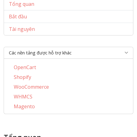
Tổng quan
Bắt đầu
Tài nguyên
Các nền tảng được hỗ trợ khác
OpenCart
Shopify
WooCommerce
WHMCS
Magento
PrestaShop
BigCommerce
AbanteCart